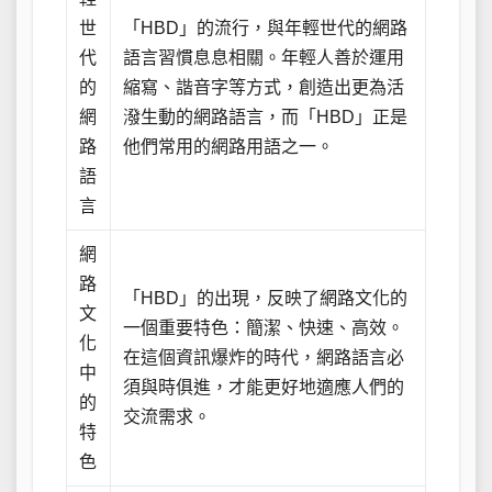
世
「HBD」的流行，與年輕世代的網路
代
語言習慣息息相關。年輕人善於運用
的
縮寫、諧音字等方式，創造出更為活
網
潑生動的網路語言，而「HBD」正是
路
他們常用的網路用語之一。
語
言
網
路
「HBD」的出現，反映了網路文化的
文
一個重要特色：簡潔、快速、高效。
化
在這個資訊爆炸的時代，網路語言必
中
須與時俱進，才能更好地適應人們的
的
交流需求。
特
色