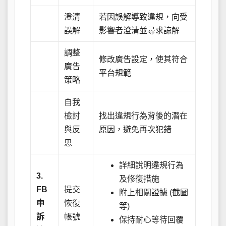
澄清
若因誤解導致違規，向受
誤解
影響者澄清並尋求諒解
調整
修改廣告設定，使其符合
廣告
平台規範
策略
自我
檢討
找出違規行為背後的潛在
與反
原因，避免再次犯錯
思
詳細說明違規行為
3.
及修復措施
FB
提交
附上相關證據 (截圖
申
恢復
等)
訴
帳號
保持耐心等待回覆