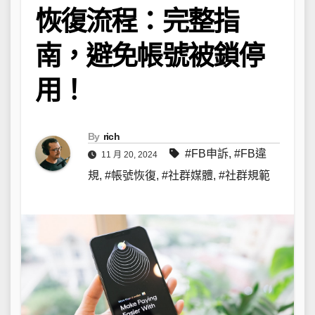
恢復流程：完整指
南，避免帳號被鎖停
用！
By
rich
#FB申訴
,
#FB違
11 月 20, 2024
規
,
#帳號恢復
,
#社群媒體
,
#社群規範