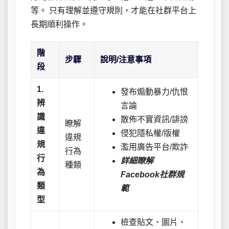
等。 只有理解並遵守規則，才能在社群平台上
長期順利操作。
階
步驟
說明/注意事項
段
1.
發布煽動暴力/仇恨
辨
言論
識
散佈不實資訊/誹謗
瞭解
違
侵犯隱私權/版權
違規
規
濫用廣告平台/欺詐
行為
行
詳細瞭解
種類
為
Facebook社群規
類
範
型
檢查貼文、圖片、