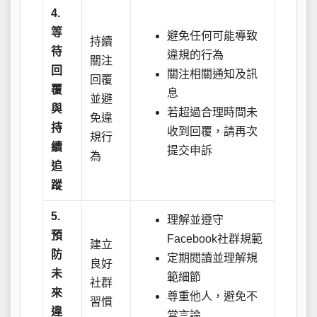
4.
等
避免任何可能導致
持續
待
違規的行為
關注
回
關注相關通知及訊
回覆
覆
息
並避
與
若超過合理時間未
免違
持
收到回覆，請再次
規行
續
提交申訴
為
追
蹤
5.
理解並遵守
預
Facebook社群規範
建立
防
定期閱讀並理解規
良好
未
範細節
社群
來
尊重他人，避免不
習慣
違
當言論