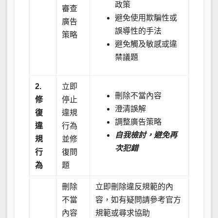
政策
審查
避免使用欺騙性或
廣告
誤導性的手法
策略
避免觸及敏感或違
禁議題
2.
立即
刪除不當內容
修
停止
澄清誤解
復
違規
調整廣告策略
違
行為
自我檢討，避免再
規
並修
次犯錯
行
復問
為
題
刪除
立即刪除違反規範的內
不當
容，如有疑問請參考官方
內容
規範或尋求協助