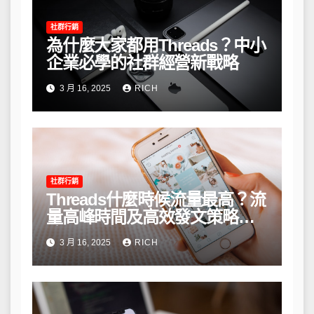
社群行銷
為什麼大家都用Threads？中小
企業必學的社群經營新戰略
3 月 16, 2025
RICH
社群行銷
Threads什麼時候流量最高？流
量高峰時間及高效發文策略攻
略
3 月 16, 2025
RICH