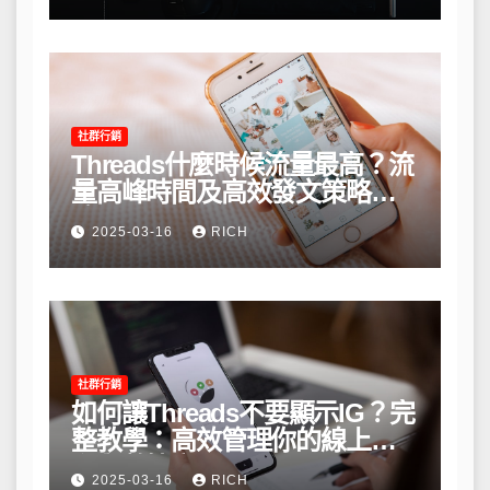
社群行銷
Threads什麼時候流量最高？流
量高峰時間及高效發文策略攻
略
2025-03-16
RICH
社群行銷
如何讓Threads不要顯示IG？完
整教學：高效管理你的線上隱
私與數據安全
2025-03-16
RICH