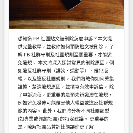
想知道 FB 社團貼文被刪除怎麼申訴？本文提
供完整教學，並教你如何預防貼文被刪除。 了
解 FB 社群守則及社團規則至關重要，才能避
免違規。 本文將深入探討常見的刪除原因，例
如違反社群守則（誹謗、煽動等）、侵犯版
權，以及違反社團規則。 我們將教你如何蒐集
證據、釐清違規原因，並撰寫有效申訴信。 除
了申訴流程，更重要的是預先辨識潛在違規，
例如避免發佈可能侵害他人權益或違反社群規
範的內容。 此外，我們將分析不同社團類型
(如專業或興趣社團) 的特定建議。 更重要的
是，瞭解社團品質評比能讓你更了解