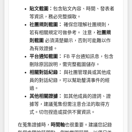
貼文截圖：
包含貼文內容、時間、發表者
等資訊，務必完整擷取。
社團規則截圖：
確保您理解社團規則，
若有相關規定可做參考。 注意，
社團規
則截圖
必須清楚顯示，否則可能難以作
為有效證據。
平台通知截圖：
FB 平台通知訊息，包含
刪除原因說明，需完整截圖儲存。
相關對話紀錄：
與社團管理員或其他成
員的對話紀錄，可以幫助釐清事件的經
過。
其他相關證據：
如其他成員的證詞、證
據等，建議蒐集但需注意合法的取得方
式。切勿捏造或提供不實資訊。
在蒐集證據時，
時間軸
也很重要。建議您記錄