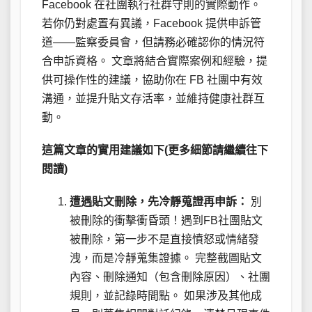
Facebook 在社團執行社群守則的實際動作。
若你仍對處置有異議，Facebook 提供申訴管
道——監察委員會，但請務必確認你的情況符
合申訴資格。 文章將結合實際案例和經驗，提
供可操作性的建議，協助你在 FB 社團中有效
溝通，並提升貼文存活率，並維持健康社群互
動。
這篇文章的實用建議如下(更多細節請繼續往下
閱讀)
遭遇貼文刪除，先冷靜蒐證再申訴：
別
被刪除的衝擊衝昏頭！遇到FB社團貼文
被刪除，第一步不是直接憤怒或情緒發
洩，而是冷靜蒐集證據。 完整截圖貼文
內容、刪除通知（包含刪除原因）、社團
規則，並記錄時間點。 如果涉及其他成