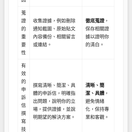
蒐
證
收集證據，例如刪除
徹底蒐證
，
的
通知截圖、原始貼文
保存相關證
重
內容備份、相關留言
據以證明你
要
或連結。
的清白。
性
有
效
的
撰寫清晰、簡潔、具
清晰、簡
申
體的申訴信，明確指
潔、具體
，
訴
出問題，說明你的立
避免情緒
信
場，提供證據，並說
化，保持專
撰
明期望的解決方案。
業和客觀。
寫
技