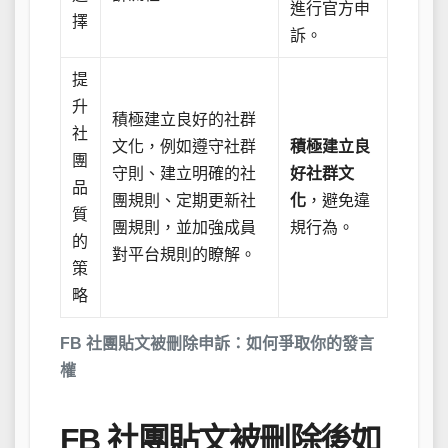
進行官方申
擇
訴。
提
升
積極建立良好的社群
社
文化，例如遵守社群
積極建立良
團
守則、建立明確的社
好社群文
品
團規則、定期更新社
化
，避免違
質
團規則，並加強成員
規行為。
的
對平台規則的瞭解。
策
略
FB 社團貼文被刪除申訴：如何爭取你的發言
權
FB 社團貼文被刪除後如