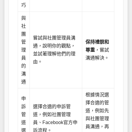
巧
與
社
團
嘗試與社團管理員溝
管
保持禮貌和
通，說明你的觀點，
理
尊重
，嘗試
並試著理解他們的理
員
溝通解決。
由。
的
溝
通
根據情況選
申
擇合適的管
訴
選擇合適的申訴管
道，例如先
管
道，例如社團管理
與社團管理
道
員、Facebook官方申
員溝通，再
選
訴流程。