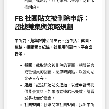
的圖片或影片，並明確標示來源，防止版
權糾紛。
FB 社團貼文被刪除申訴：
證據蒐集與策略規劃
申訴前，
蒐集證據
至關重要。這包括：
截圖、
連結、相關留言紀錄、社團規則副本、平台公
告等。
截圖：
截取貼文被刪除的頁面、相關留言
或管理員的回覆。紀錄時間點，以證明貼
文確實存在。
連結：
記錄原始貼文連結，以便申訴時提
供背景資料。如果原始連結已失效，請嘗
試尋找備份檔案。
社團規則：
仔細閱讀社團規則，找出申訴