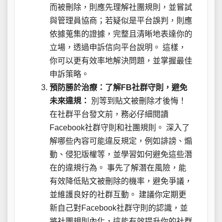
而被刪除，則應先理解社團規則，並嘗試
與管理員協商；若疑似是平台誤判，則應
依據蒐集的證據，完整且清晰地表達你的
立場，透過申訴信向平台說明。 這樣，
你可以更有效率地解決問題，並掌握最佳
申訴策略。
預防勝於治療：了解FB社群守則，避免
未來違規：
別等到貼文被刪除才後悔！
在社群平台發文前，務必仔細閱讀
Facebook社群守則和社團規則。 深入了
解哪些內容可能違反規定，例如誹謗、煽
動、侵犯版權等，並學習如何避免這些潛
在的違規行為。 事先了解潛在風險，能
有效降低貼文被刪除的機率，避免爭議，
並維護良好的社群互動。 建議你定期更
新自己對Facebook社群守則的認識，並
將社團規則內化，這能有效提升你的社群