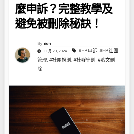
麼申訴？完整教學及
避免被刪除秘訣！
By
rich
#FB申訴
,
#FB社團
11 月 20, 2024
管理
,
#社團規則
,
#社群守則
,
#貼文刪
除