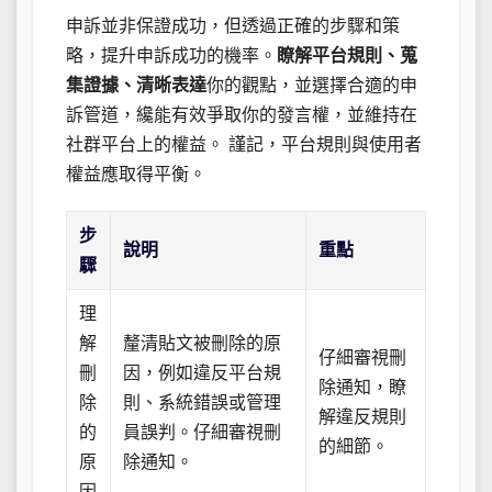
申訴並非保證成功，但透過正確的步驟和策
略，提升申訴成功的機率。
瞭解平台規則、蒐
集證據、清晰表達
你的觀點，並選擇合適的申
訴管道，纔能有效爭取你的發言權，並維持在
社群平台上的權益。 謹記，平台規則與使用者
權益應取得平衡。
步
說明
重點
驟
理
解
釐清貼文被刪除的原
仔細審視刪
刪
因，例如違反平台規
除通知，瞭
除
則、系統錯誤或管理
解違反規則
的
員誤判。仔細審視刪
的細節。
原
除通知。
因