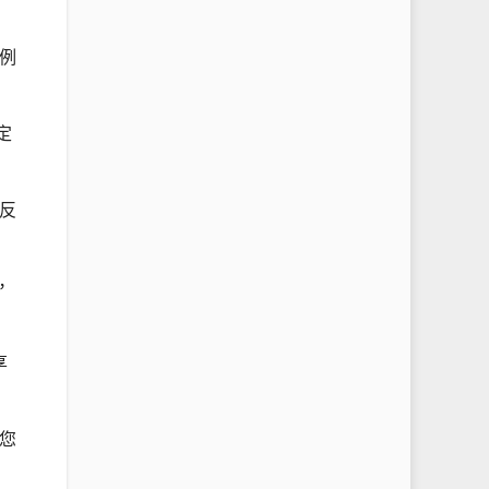
例
定
反
，
享
您