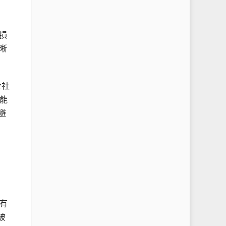
損
晰
於社
能
避
有
被