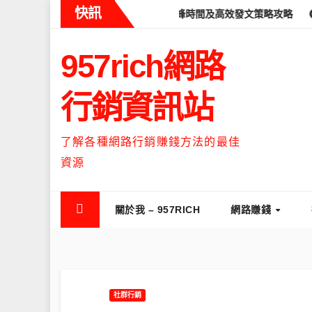
Skip
快訊
ds什麼時候流量最高？流量高峰時間及高效發文策略攻略
如何讓Th
to
content
957rich網路
行銷資訊站
了解各種網路行銷賺錢方法的最佳
資源
關於我 – 957RICH
網路賺錢
社群行銷