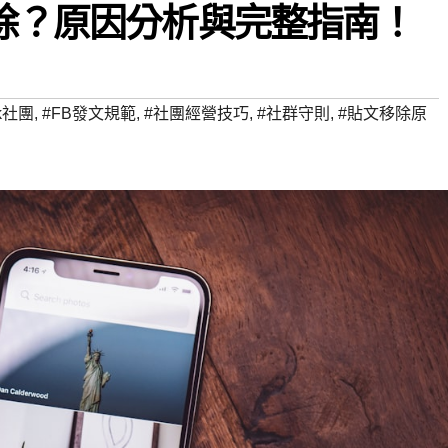
移除？原因分析與完整指南！
ok社團
,
#FB發文規範
,
#社團經營技巧
,
#社群守則
,
#貼文移除原