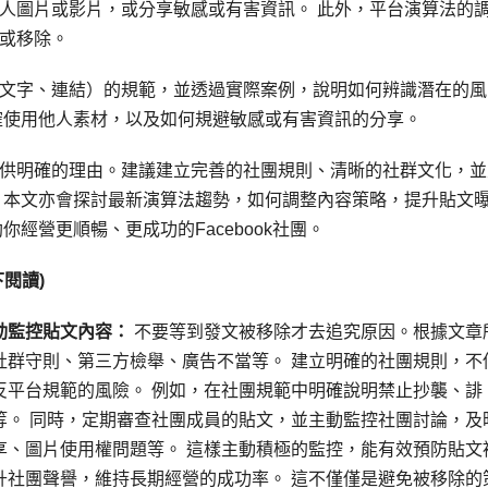
人圖片或影片，或分享敏感或有害資訊。 此外，平台演算法的
或移除。
文字、連結）的規範，並透過實際案例，說明如何辨識潛在的風
確使用他人素材，以及如何規避敏感或有害資訊的分享。
供明確的理由。建議建立完善的社團規則、清晰的社群文化，並
，本文亦會探討最新演算法趨勢，如何調整內容策略，提升貼文
經營更順暢、更成功的Facebook社團。
閱讀)
動監控貼文內容：
不要等到發文被移除才去追究原因。根據文章
社群守則、第三方檢舉、廣告不當等。 建立明確的社團規則，不
反平台規範的風險。 例如，在社團規範中明確說明禁止抄襲、誹
等。 同時，定期審查社團成員的貼文，並主動監控社團討論，及
享、圖片使用權問題等。 這樣主動積極的監控，能有效預防貼文
升社團聲譽，維持長期經營的成功率。 這不僅僅是避免被移除的