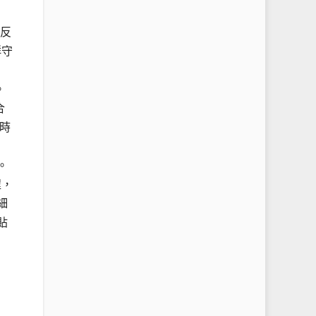
違反
群守
。
合
時
。
程，
細
貼