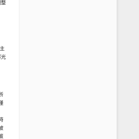
調整
主
曝光
所
僅
時
被
策