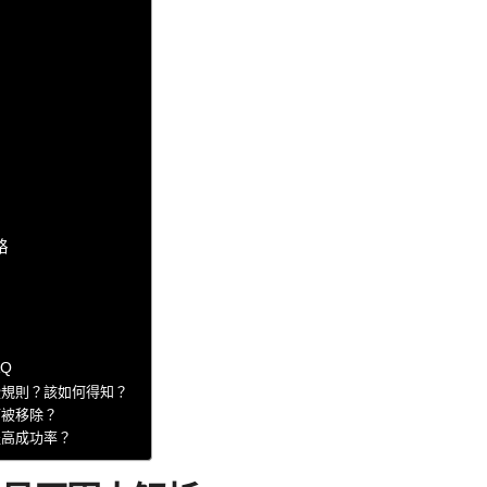
略
Q
些規則？該如何得知？
而被移除？
提高成功率？