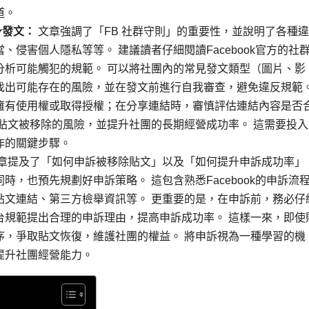
道。
身發文：
文章強調了「FB 社群守則」的重要性，並說明了各種
侵害個人隱私等等。 建議讀者仔細閱讀Facebook官方的社
分析可能觸犯的規範。 可以將社團內的常見發文類型（圖片、影
找出可能存在的風險，並在發文前進行自我審查，避免違反規範
擁有使用權或取得授權；在分享連結時，審慎評估連結內容是否
貼文被移除的風險，並提升社團的長期經營成功率。 這需要投入
作的關鍵步驟。
章提及了「如何申訴被移除貼文」以及「如何提升申訴成功率」
，也預先規劃好申訴策略。 這包含熟悉Facebook的申訴流
貼文連結、第三方檢舉資訊等。 更重要的是，在申訴前，務必仔
台規範提出合理的申訴理由，提高申訴成功率。 這樣一來，即使
序，爭取貼文恢復，維護社團的權益。 將申訴視為一種學習的機
提升社團經營能力。