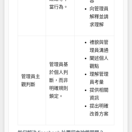
容
當行為。
向管理員
解釋並請
求理解
禮貌與管
理員溝通
闡述個人
管理員基
觀點
於個人判
理解管理
管理員主
斷，而非
員考量
觀判斷
明確規則
提供相關
鎖定。
資訊
提出明確
改善方案