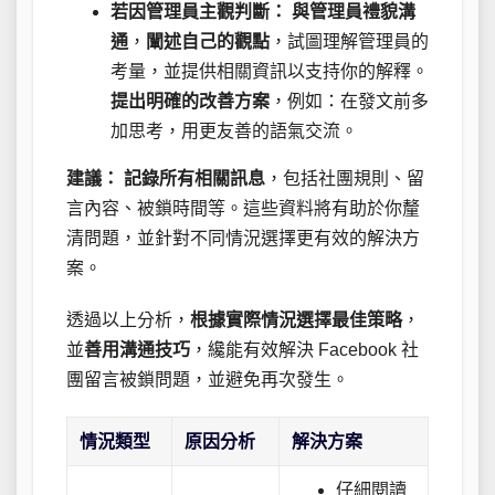
若因管理員主觀判斷：
與管理員禮貌溝
通
，
闡述自己的觀點
，試圖理解管理員的
考量，並提供相關資訊以支持你的解釋。
提出明確的改善方案
，例如：在發文前多
加思考，用更友善的語氣交流。
建議：
記錄所有相關訊息
，包括社團規則、留
言內容、被鎖時間等。這些資料將有助於你釐
清問題，並針對不同情況選擇更有效的解決方
案。
透過以上分析，
根據實際情況選擇最佳策略
，
並
善用溝通技巧
，纔能有效解決 Facebook 社
團留言被鎖問題，並避免再次發生。
情況類型
原因分析
解決方案
仔細閱讀