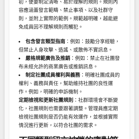
初，便要制定清晰、易於理解的規則。規則內
容應涵蓋發言範疇、禁止事項、以及社群守
則，並附上實際的範例。規範越明確，越能避
免成員因不理解規則而觸犯。
包含發言類型指南
：例如：鼓勵分享經驗，
但禁止人身攻擊、造謠、或散佈不實訊息。
嚴格規範廣告及推銷
：例如：禁止在社團發
布未經允許的商業廣告或推銷訊息。
制定社團成員權利與義務
：明確社團成員的
權利、義務與責任，幫助維持社團的良性運
作。例如，明確的申訴機制。
定期檢視和更新社團規則
：社群環境會不斷變
化，社團規則也需要跟著調整。管理員應定期
檢視社團規則是否仍能有效運作，並根據實際
情況進行更新，以符合社團的需求。