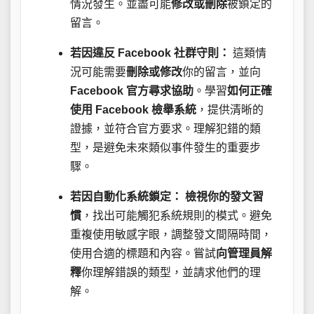
情況發生。並盡可能
修改或刪除
被鎖定的
留言。
若因違反 Facebook 社群守則：
這類情
況可能需要
刪除或修改
你的留言，並向
Facebook 官方尋求協助
。學習
如何正確
使用 Facebook 檢舉系統
，提供清晰的
證據，並符合官方要求。理解犯錯的類
型，是避免未來類似事件發生的重要步
驟。
若因自動化系統鎖定：
檢視你的發文習
慣
，找出可能觸犯系統規則的模式。避免
重複使用敏感字眼，調整發文間隔時間，
使用合適的標題和內容。嘗試
向管理員解
釋
你理解錯誤的類型，並請求他們的理
解。