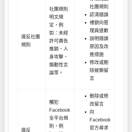
社團規則
社團規則
認清錯誤
明文規
禮貌向管
定，例
理員道歉
如：未經
違反社團
說明錯誤
許可廣告
規則
原因及改
推銷、人
進措施
身攻擊、
修改或刪
煽動性言
除被鎖留
論等。
言
刪除或修
觸犯
改留言
Facebook
向
全平台規
Facebook
則，例
官方尋求
違反