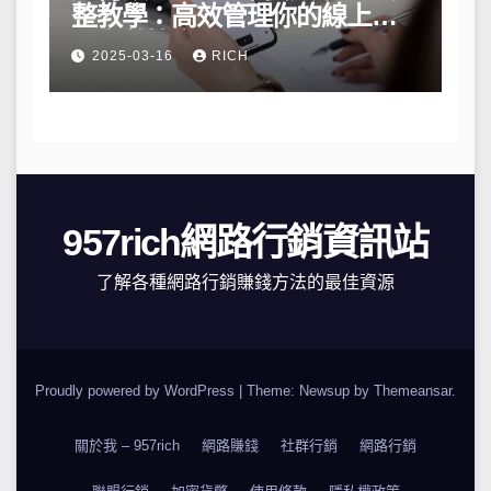
整教學：高效管理你的線上隱
私與數據安全
2025-03-16
RICH
957rich網路行銷資訊站
了解各種網路行銷賺錢方法的最佳資源
Proudly powered by WordPress
|
Theme: Newsup by
Themeansar
.
關於我 – 957rich
網路賺錢
社群行銷
網路行銷