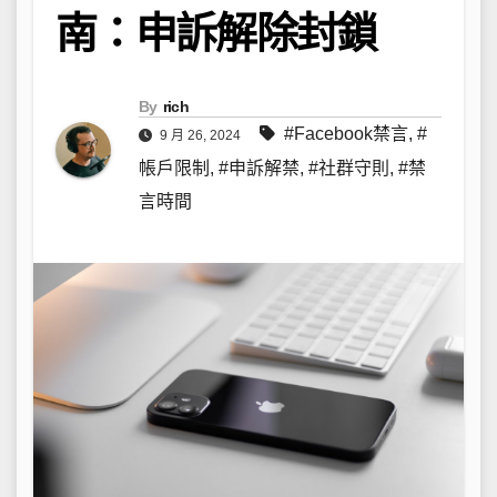
南：申訴解除封鎖
By
rich
#Facebook禁言
,
#
9 月 26, 2024
帳戶限制
,
#申訴解禁
,
#社群守則
,
#禁
言時間