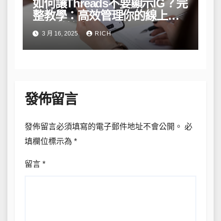
如何讓Threads不要顯示IG？完
整教學：高效管理你的線上隱
私與數據安全
3 月 16, 2025
RICH
發佈留言
發佈留言必須填寫的電子郵件地址不會公開。
必
填欄位標示為
*
留言
*