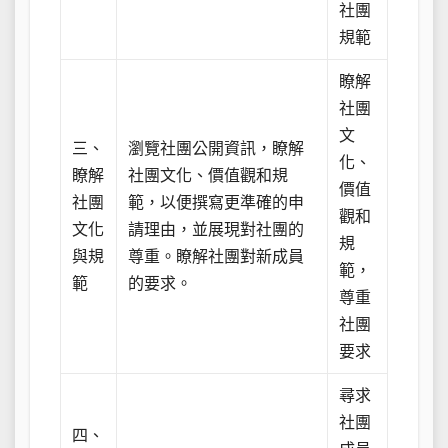
社團
規範
瞭解
社團
文
三、
瀏覽社團公開資訊，瞭解
化、
瞭解
社團文化、價值觀和規
價值
社團
範，以便撰寫更準確的申
觀和
文化
請理由，並展現對社團的
規
與規
尊重。瞭解社團對新成員
範，
範
的要求。
尊重
社團
要求
尋求
社團
四、