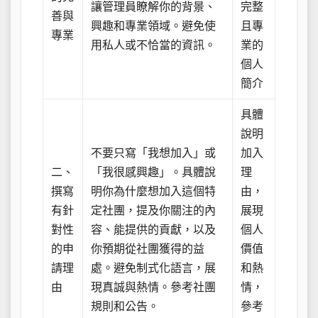
讓管理員瞭解你的背景、
完整
善與
興趣和專業領域。避免使
且專
專業
用私人或不恰當的資訊。
業的
個人
簡介
具體
說明
不要只寫「我想加入」或
加入
二、
「我很感興趣」。具體說
理
撰寫
明你為什麼想加入這個特
由，
有針
定社團，提及你關注的內
展現
對性
容、能提供的貢獻，以及
個人
的申
你預期從社團獲得的益
價值
請理
處。避免制式化語言，展
和熱
由
現真誠與熱情。參考社團
情，
規則和公告。
參考