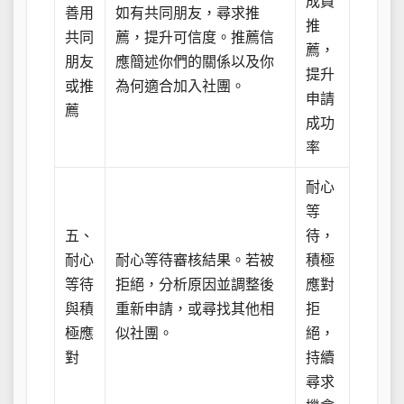
成員
善用
如有共同朋友，尋求推
推
共同
薦，提升可信度。推薦信
薦，
朋友
應簡述你們的關係以及你
提升
或推
為何適合加入社團。
申請
薦
成功
率
耐心
等
五、
待，
耐心
耐心等待審核結果。若被
積極
等待
拒絕，分析原因並調整後
應對
與積
重新申請，或尋找其他相
拒
極應
似社團。
絕，
對
持續
尋求