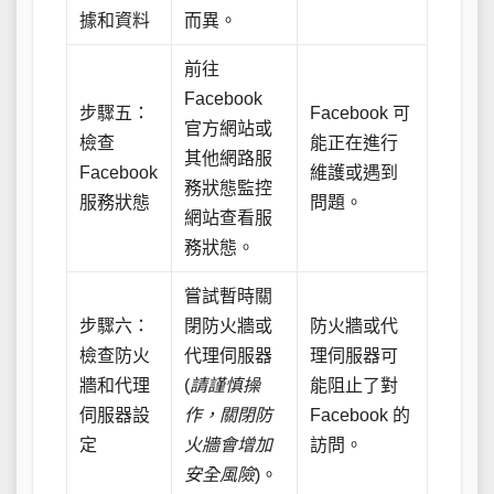
據和資料
而異。
前往
Facebook
步驟五：
Facebook 可
官方網站或
檢查
能正在進行
其他網路服
Facebook
維護或遇到
務狀態監控
服務狀態
問題。
網站查看服
務狀態。
嘗試暫時關
步驟六：
閉防火牆或
防火牆或代
檢查防火
代理伺服器
理伺服器可
牆和代理
(
請謹慎操
能阻止了對
伺服器設
作，關閉防
Facebook 的
定
火牆會增加
訪問。
安全風險
)。