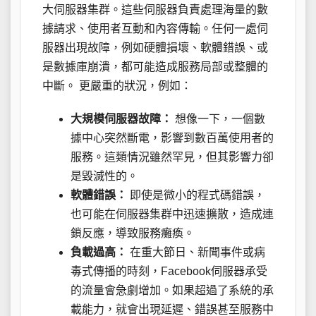
大伺服器集群。這些伺服器負責處理海量的數
據請求、使用者互動和內容傳輸。任何一處伺
服器出現故障，例如硬體損壞、軟體錯誤、或
是數據庫崩潰，都可能造成服務局部或整體的
中斷。 更嚴重的狀況，例如：
大規模伺服器故障：
想像一下，一個數
據中心突然斷電，影響到數百萬使用者的
服務。這類情況雖然罕見，但其影響力卻
是毀滅性的。
軟體錯誤：
即使是微小的程式碼錯誤，
也可能在伺服器集群中迅速擴散，造成連
鎖反應，導致服務癱瘓。
負載過高：
在重大節日、新聞事件或病
毒式傳播的時刻，Facebook伺服器承受
的流量會急劇增加。如果超過了系統的承
載能力，就會出現延遲、錯誤甚至服務中