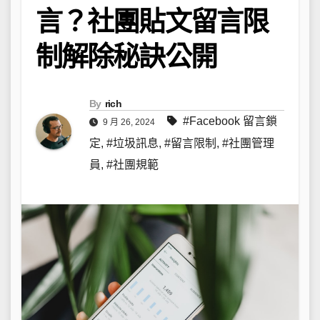
言？社團貼文留言限
制解除秘訣公開
By
rich
#Facebook 留言鎖
9 月 26, 2024
定
,
#垃圾訊息
,
#留言限制
,
#社團管理
員
,
#社團規範