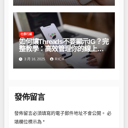
社群行銷
如何讓Threads不要顯示IG？完
整教學：高效管理你的線上隱
私與數據安全
3 月 16, 2025
RICH
發佈留言
發佈留言必須填寫的電子郵件地址不會公開。
必
填欄位標示為
*