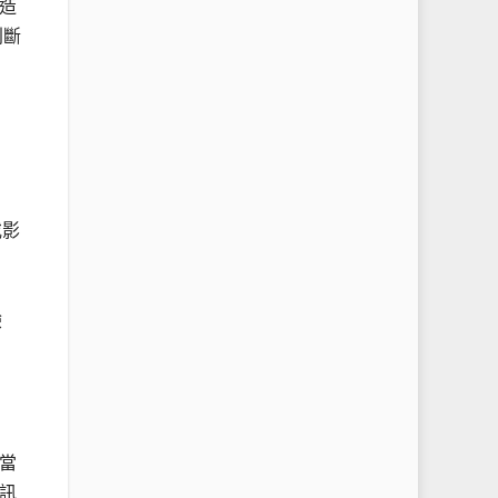
造
判斷
或影
驗
當
訊