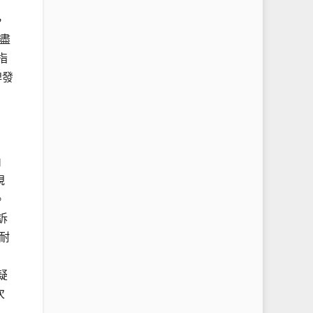
，
盡
指
牌發
內
規
。
訴
耐
疑
次