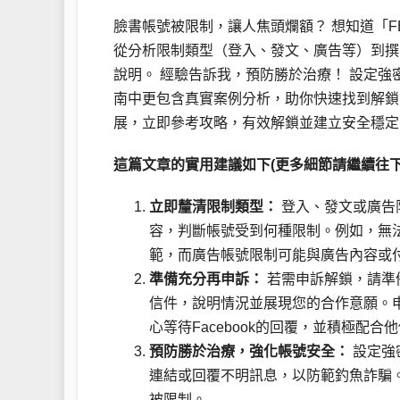
臉書帳號被限制，讓人焦頭爛額？ 想知道「
從分析限制類型（登入、發文、廣告等）到撰
說明。 經驗告訴我，預防勝於治療！ 設定
南中更包含真實案例分析，助你快速找到解鎖
展，立即參考攻略，有效解鎖並建立安全穩定
這篇文章的實用建議如下(更多細節請繼續往下
立即釐清限制類型：
登入、發文或廣告限
容，判斷帳號受到何種限制。例如，無
範，而廣告帳號限制可能與廣告內容或
準備充分再申訴：
若需申訴解鎖，請準
信件，說明情況並展現您的合作意願。申
心等待Facebook的回覆，並積極配合
預防勝於治療，強化帳號安全：
設定強
連結或回覆不明訊息，以防範釣魚詐騙
被限制。