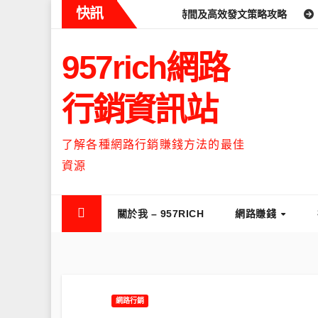
Skip
快訊
ads什麼時候流量最高？流量高峰時間及高效發文策略攻略
如何讓T
to
content
957rich網路
行銷資訊站
了解各種網路行銷賺錢方法的最佳
資源
關於我 – 957RICH
網路賺錢
網路行銷