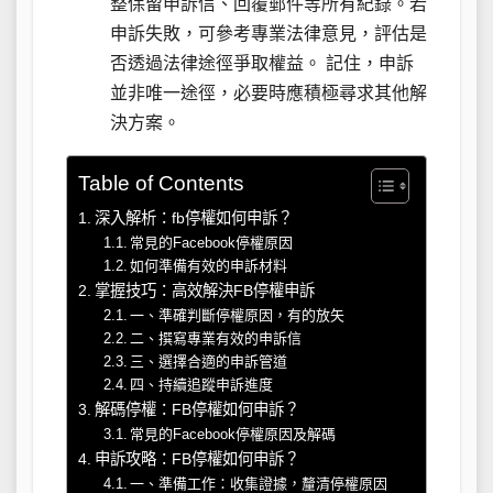
整保留申訴信、回覆郵件等所有紀錄。若
申訴失敗，可參考專業法律意見，評估是
否透過法律途徑爭取權益。 記住，申訴
並非唯一途徑，必要時應積極尋求其他解
決方案。
Table of Contents
深入解析：fb停權如何申訴？
常見的Facebook停權原因
如何準備有效的申訴材料
掌握技巧：高效解決FB停權申訴
一、準確判斷停權原因，有的放矢
二、撰寫專業有效的申訴信
三、選擇合適的申訴管道
四、持續追蹤申訴進度
解碼停權：FB停權如何申訴？
常見的Facebook停權原因及解碼
申訴攻略：FB停權如何申訴？
一、準備工作：收集證據，釐清停權原因