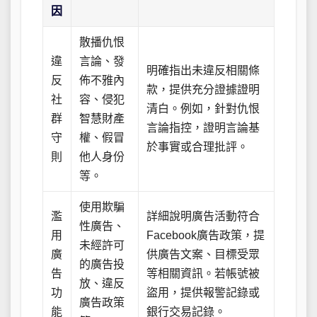
因
散播仇恨
違
言論、發
明確指出未違反相關條
反
佈不雅內
款，提供充分證據證明
社
容、侵犯
清白。例如，針對仇恨
群
智慧財產
言論指控，證明言論基
守
權、假冒
於事實或合理批評。
則
他人身份
等。
使用欺騙
濫
詳細說明廣告活動符合
性廣告、
用
Facebook廣告政策，提
未經許可
廣
供廣告文案、目標受眾
的廣告投
告
等相關資訊。若帳號被
放、違反
功
盜用，提供報警記錄或
廣告政策
能
銀行交易記錄。