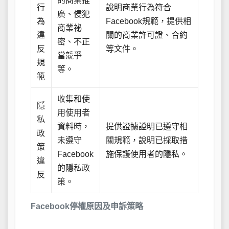
的商業推
行
說明商業行為符合
廣、侵犯
為
Facebook規範，提供相
商業祕
違
關的商業許可證、合約
密、不正
反
等文件。
當競爭
規
等。
範
收集和使
隱
用使用者
私
資料時，
提供證據證明已遵守相
政
未遵守
關規範，說明已採取措
策
Facebook
施保護使用者的隱私。
違
的隱私政
反
策。
Facebook停權原因及申訴策略