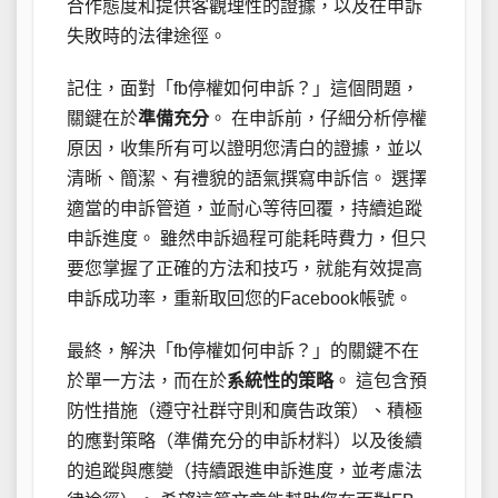
合作態度和提供客觀理性的證據，以及在申訴
失敗時的法律途徑。
記住，面對「fb停權如何申訴？」這個問題，
關鍵在於
準備充分
。 在申訴前，仔細分析停權
原因，收集所有可以證明您清白的證據，並以
清晰、簡潔、有禮貌的語氣撰寫申訴信。 選擇
適當的申訴管道，並耐心等待回覆，持續追蹤
申訴進度。 雖然申訴過程可能耗時費力，但只
要您掌握了正確的方法和技巧，就能有效提高
申訴成功率，重新取回您的Facebook帳號。
最終，解決「fb停權如何申訴？」的關鍵不在
於單一方法，而在於
系統性的策略
。 這包含預
防性措施（遵守社群守則和廣告政策）、積極
的應對策略（準備充分的申訴材料）以及後續
的追蹤與應變（持續跟進申訴進度，並考慮法