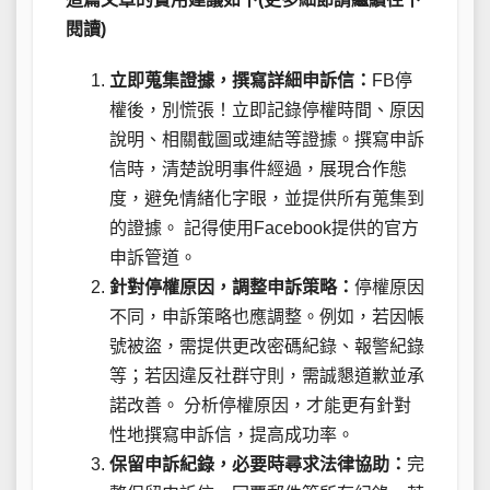
閱讀)
立即蒐集證據，撰寫詳細申訴信：
FB停
權後，別慌張！立即記錄停權時間、原因
說明、相關截圖或連結等證據。撰寫申訴
信時，清楚說明事件經過，展現合作態
度，避免情緒化字眼，並提供所有蒐集到
的證據。 記得使用Facebook提供的官方
申訴管道。
針對停權原因，調整申訴策略：
停權原因
不同，申訴策略也應調整。例如，若因帳
號被盜，需提供更改密碼紀錄、報警紀錄
等；若因違反社群守則，需誠懇道歉並承
諾改善。 分析停權原因，才能更有針對
性地撰寫申訴信，提高成功率。
保留申訴紀錄，必要時尋求法律協助：
完