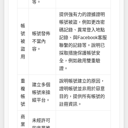
等。
提供強有力的證據證明
帳號被盜，例如更改密
帳
碼記錄、異常登入地點
號
帳號發佈
記錄、與Facebook客服
被
不當內
聯繫的記錄等。說明已
盜
容。
採取措施保護帳號安
用
全，例如啟用雙重驗
證。
重
說明帳號建立的原因，
建立多個
複
證明帳號並非用於惡意
帳號來操
帳
目的，提供所有帳號的
縱平台。
號
註冊資訊。
商
未經許可
業