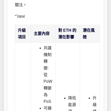
關注。
“`html
升級
對 ETH 的
潛在風
主要內容
項目
潛在影響
險
共識
機制
轉
變:
從
PoW
轉變
為
降低
升
PoS
能源
級
可擴