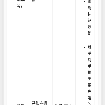
4844
用
市
等)
場
情
緒
波
動
競
爭
對
手
推
出
更
先
進
其他區塊
的