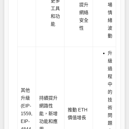
更多
提升
場
工具
網絡
情
和功
安全
緒
能
性
波
動
升
級
過
程
中
其他
的
升級
持續提升
技
(EIP-
網路性
術
推動 ETH
1559,
能，新增
問
價值增長
EIP-
功能和應
題