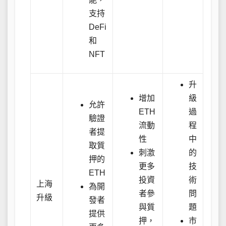
支持
DeFi
和
NFT
升
增加
級
允許
ETH
過
驗證
流動
程
者提
性
中
取質
刺激
的
押的
更多
技
ETH
投資
術
上海
為開
者參
問
升級
發者
與質
題
提供
押，
市