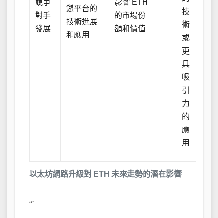
競爭
影響 ETH
鏈平台的
技
對手
的市場份
技術進展
術
發展
額和價值
和應用
或
更
具
吸
引
力
的
應
用
以太坊網路升級對 ETH 未來走勢的潛在影響
“`