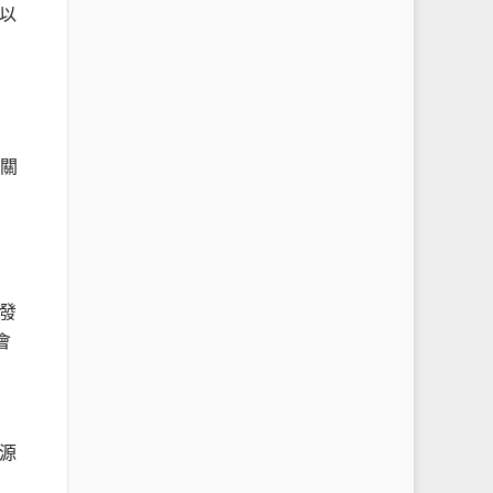
以
種關
發
會
源