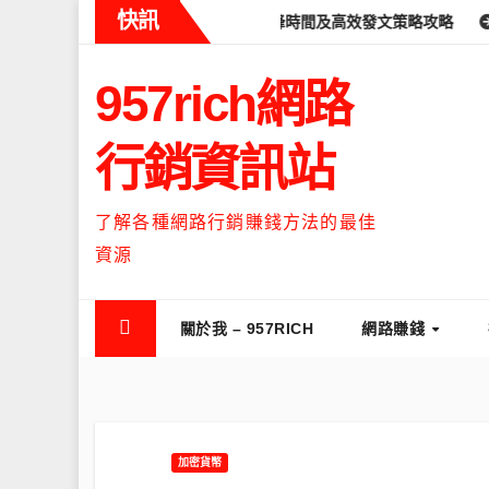
Skip
快訊
ds什麼時候流量最高？流量高峰時間及高效發文策略攻略
如何讓Thr
to
content
957rich網路
行銷資訊站
了解各種網路行銷賺錢方法的最佳
資源
關於我 – 957RICH
網路賺錢
加密貨幣