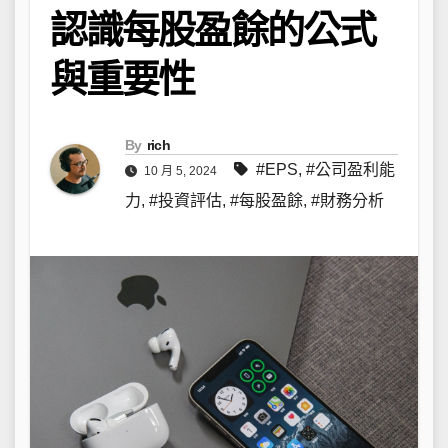
認識每股盈餘的公式
與重要性
By
rich
#EPS
,
#公司盈利能
10 月 5, 2024
力
,
#投資評估
,
#每股盈餘
,
#財務分析