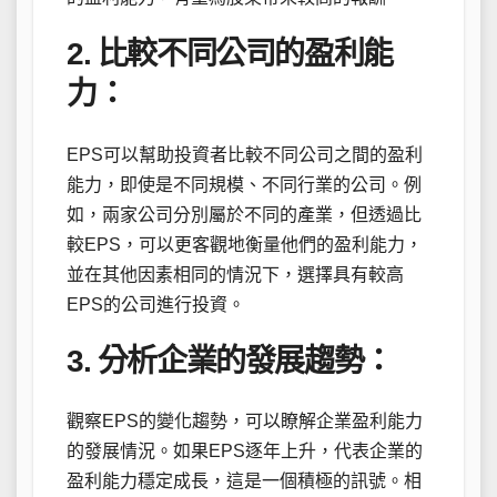
2. 比較不同公司的盈利能
力：
EPS可以幫助投資者比較不同公司之間的盈利
能力，即使是不同規模、不同行業的公司。例
如，兩家公司分別屬於不同的產業，但透過比
較EPS，可以更客觀地衡量他們的盈利能力，
並在其他因素相同的情況下，選擇具有較高
EPS的公司進行投資。
3. 分析企業的發展趨勢：
觀察EPS的變化趨勢，可以瞭解企業盈利能力
的發展情況。如果EPS逐年上升，代表企業的
盈利能力穩定成長，這是一個積極的訊號。相