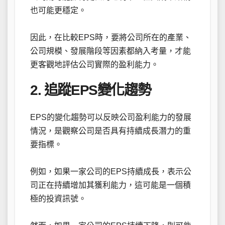
也可能更穩定。
因此，在比較EPS時，要將公司所在的產業、
公司規模、發展階段等因素都納入考量，才能
更客觀地評估公司實際的盈利能力。
2. 追蹤EPS變化趨勢
EPS的變化趨勢可以反映公司盈利能力的發展
情況，是觀察公司是否具有持續成長潛力的重
要指標。
例如，如果一家公司的EPS持續成長，表示公
司正在持續增加其獲利能力，這可能是一個積
極的投資訊號。