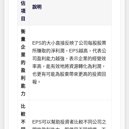
估
說明
項
目
衡
量
EPS的大小直接反映了公司每股股票
企
所賺取的淨利潤，EPS越高，代表公
業
司盈利能力越強，表示企業的經營效
的
率高，能有效地將資源轉化為利潤，
盈
也更有可能為股東帶來更高的投資回
利
報。
能
力
比
較
不
EPS可以幫助投資者比較不同公司之