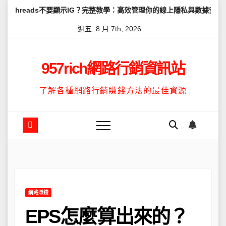
Skip
不要顯示IG？完整教學：高效管理你的線上隱私與數據安全
怎麼讓Th
to
週五. 8 月 7th, 2026
content
957rich網路行銷資訊站
了解各種網路行銷賺錢方法的最佳資源
網路賺錢
EPS怎麼算出來的？