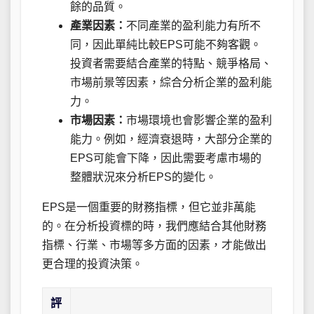
餘的品質。
產業因素：
不同產業的盈利能力有所不
同，因此單純比較EPS可能不夠客觀。
投資者需要結合產業的特點、競爭格局、
市場前景等因素，綜合分析企業的盈利能
力。
市場因素：
市場環境也會影響企業的盈利
能力。例如，經濟衰退時，大部分企業的
EPS可能會下降，因此需要考慮市場的
整體狀況來分析EPS的變化。
EPS是一個重要的財務指標，但它並非萬能
的。在分析投資標的時，我們應結合其他財務
指標、行業、市場等多方面的因素，才能做出
更合理的投資決策。
評