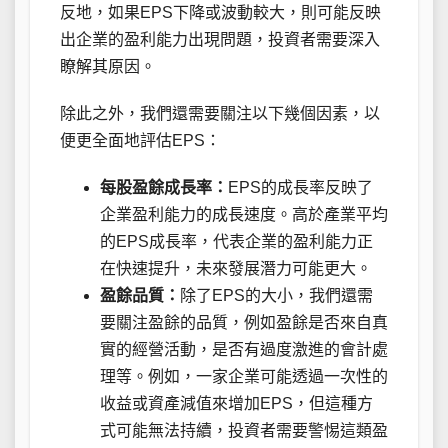
反地，如果EPS下降或波動較大，則可能反映
出企業的盈利能力出現問題，投資者需要深入
瞭解其原因。
除此之外，我們還需要關注以下幾個因素，以
便更全面地評估EPS：
每股盈餘成長率：
EPS的成長率反映了
企業盈利能力的成長速度。高於產業平均
的EPS成長率，代表企業的盈利能力正
在快速提升，未來發展潛力可能更大。
盈餘品質：
除了EPS的大小，我們還需
要關注盈餘的品質，例如盈餘是否來自真
實的經營活動，是否有過度激進的會計處
理等。例如，一家企業可能透過一次性的
收益或資產減值來增加EPS，但這種方
式可能無法持續，投資者需要警惕這類盈