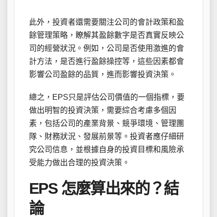
此外，投資者還需要關注公司的會計政策和盈
餘管理策略，瞭解其盈餘數字是否真實反映公
司的經營狀況。例如，公司是否使用激進的會
計方法，是否進行盈餘操控等，這些因素都會
影響公司盈餘的品質，進而影響投資決策。
總之，EPS只是評估公司價值的一個指標，要
做出明智的投資決策，需要綜合考慮多個因
素，包括公司的產業背景、競爭環境、管理團
隊、財務狀況、發展前景等。投資者應仔細研
究公司信息，並根據自身的投資目標和風險承
受能力做出合理的投資決策。
EPS 怎麼算出來的？結
論