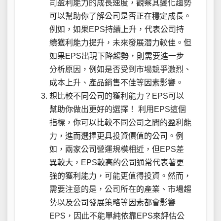
司盈利能力的成長速度，觀察其變化趨勢
可以幫助你了解公司是否正在穩定成長。
例如，如果EPS持續上升，代表公司持
續獲利能力提升，未來發展潛力較佳。但
如果EPS出現下降趨勢，則需要進一步
分析原因，例如是否受到市場競爭激烈、
成本上升、產品銷售不佳等因素影響。
想比較不同公司的獲利能力？EPS可以
幫助你做出更好的選擇！ 利用EPS這個
指標，你可以比較不同公司之間的盈利能
力，進而選擇更具投資價值的公司。例
如，兩家公司營運規模相近，但EPS差
異較大，EPS較高的公司通常代表著更
強的獲利能力，可能更值得投資。然而，
需要注意的是，公司所在的產業、市場趨
勢以及公司發展策略等因素都會影響
EPS，因此不能單純依靠EPS來評估公