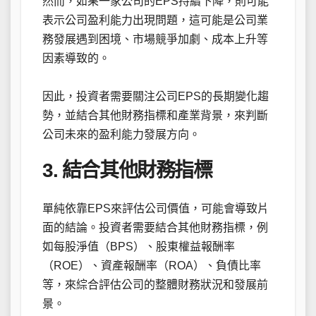
然而，如果一家公司的EPS持續下降，則可能
表示公司盈利能力出現問題，這可能是公司業
務發展遇到困境、市場競爭加劇、成本上升等
因素導致的。
因此，投資者需要關注公司EPS的長期變化趨
勢，並結合其他財務指標和產業背景，來判斷
公司未來的盈利能力發展方向。
3. 結合其他財務指標
單純依靠EPS來評估公司價值，可能會導致片
面的結論。投資者需要結合其他財務指標，例
如每股淨值（BPS）、股東權益報酬率
（ROE）、資產報酬率（ROA）、負債比率
等，來綜合評估公司的整體財務狀況和發展前
景。