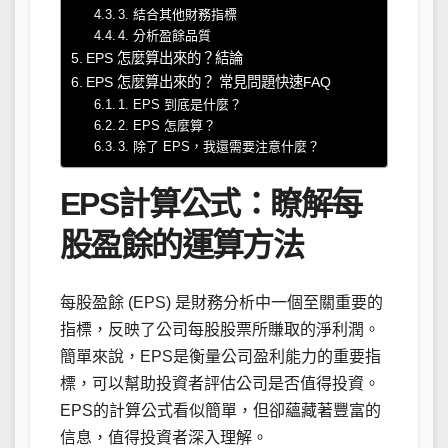
3. 結合其他財務指標
4. 分析盈餘品質
EPS 怎麼算出來的？結論
EPS 怎麼算出來的？ 常見問題快速FAQ
1. EPS 到底是什麼？
2. EPS 怎麼算？
3. 除了 EPS，我還需要注意什麼？
EPS計算公式：瞭解每
股盈餘的運算方法
每股盈餘 (EPS) 是財務分析中一個至關重要的
指標，反映了公司每股股票所賺取的淨利潤。
簡單來說，EPS是衡量公司盈利能力的重要指
標，可以幫助投資者評估公司是否值得投資。
EPS的計算公式看似簡單，但卻蘊藏著豐富的
信息，值得投資者深入理解。