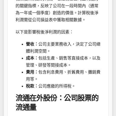
的關鍵指標，反映了公司在一段時間內（通常
為一年或一個季度）創造的價值。計算稅後淨
利潤需從公司損益表中獲取相關數據。
以下是影響稅後淨利潤的因素：
營收：
公司主要業務收入，決定了公司總
體利潤空間。
成本：
包括生產、銷售等直接成本，以及
管理、研發等間接成本。
費用：
包含利息費用、折舊費用、攤銷費
用等。
稅款：
公司應繳的所得稅。
流通在外股份：公司股票的
流通量