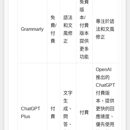
免費
版
免
語法
本/
專注於語
費/
和文
付費
Grammarly
法和文風
付
風修
版本
修正
費
正
提供
更多
功能
OpenAI
推出的
ChatGPT
文字
付費版
生
本，提供
ChatGPT
付
成、
更快的回
付費
Plus
費
問
應速度、
答、
優先使用