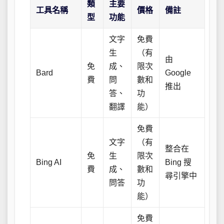
類
主要
工具名稱
價格
備註
型
功能
文字
免費
生
（有
由
免
成、
限次
Bard
Google
費
問
數和
推出
答、
功
翻譯
能）
免費
文字
（有
整合在
免
生
限次
Bing AI
Bing 搜
費
成、
數和
尋引擎中
問答
功
能）
免費