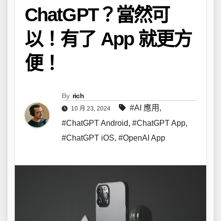
ChatGPT？當然可
以！有了 App 就更方
便！
By
rich
#AI 應用
,
10 月 23, 2024
#ChatGPT Android
,
#ChatGPT App
,
#ChatGPT iOS
,
#OpenAI App