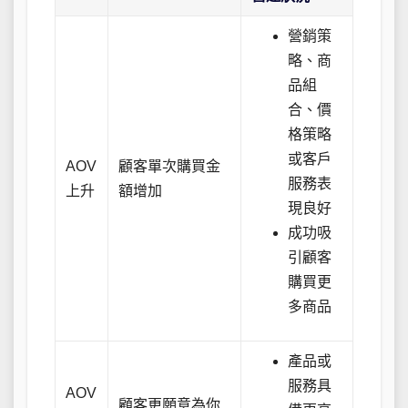
營銷策
略、商
品組
合、價
格策略
或客戶
AOV
顧客單次購買金
服務表
上升
額增加
現良好
成功吸
引顧客
購買更
多商品
產品或
服務具
AOV
顧客更願意為你