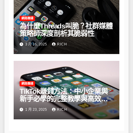
網路賺錢
為什麼Threads叫脆？社群媒體
策略師深度剖析其脆弱性
3 月 16, 2025
RICH
網路賺錢
TikTok賺錢方法：中小企業與
新手必學的完整教學與高效策
略
1 月 23, 2025
RICH