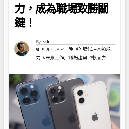
力，成為職場致勝關
鍵！
By
rich
#AI取代
,
#人類能
10 月 23, 2024
力
,
#未來工作
,
#職場趨勢
,
#軟實力