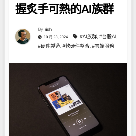
握炙手可熱的AI族群
By
rich
#AI族群
,
#台股AI
,
10 月 23, 2024
#硬件製造
,
#軟硬件整合
,
#雲端服務