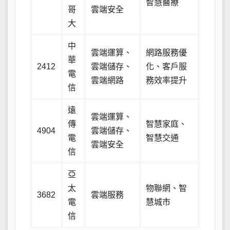
智慧醫療
哥
雲端安全
大
中
雲端運算、
網路服務優
華
2412
雲端儲存、
化、客戶服
電
雲端網路
務效率提升
信
遠
雲端運算、
傳
智慧家庭、
4904
雲端儲存、
電
智慧交通
雲端安全
信
亞
太
物聯網、智
3682
雲端服務
電
慧城市
信