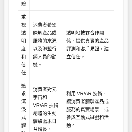
驗
重
視
消費者希望
透
瞭解產品或
透明地披露合作關
明
服務的來源
係、提供真實的產品
度
以及聯盟行
評測和客戶見證，建
和
銷人員的動
立信任。
信
機。
任
追
消費者對元
求
利用 VR/AR 技術，
宇宙和
沉
讓消費者體驗產品或
VR/AR 技術
浸
服務的真實場景，或
創造的生動
式
參與互動式遊戲和活
體驗需求日
體
動。
益增長。