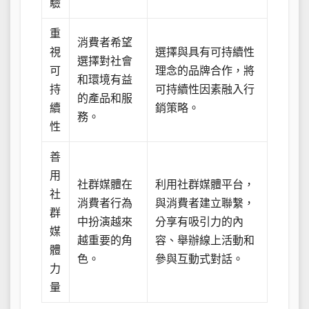
驗
重
消費者希望
視
選擇與具有可持續性
選擇對社會
可
理念的品牌合作，將
和環境有益
持
可持續性因素融入行
的產品和服
續
銷策略。
務。
性
善
用
社群媒體在
利用社群媒體平台，
社
消費者行為
與消費者建立聯繫，
群
中扮演越來
分享有吸引力的內
媒
越重要的角
容、舉辦線上活動和
體
色。
參與互動式對話。
力
量