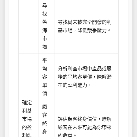
尋
找
藍
尋找尚未被完全開發的利
海
基市場，降低競爭壓力。
市
場
平
均
分析利基市場中產品或服
客
務的平均客單價，瞭解潛
單
在的盈利能力。
價
確定
顧
利基
客
市場
評估顧客終身價值，瞭解
終
的盈
顧客在未來可能為你帶來
身
利能
的收益。