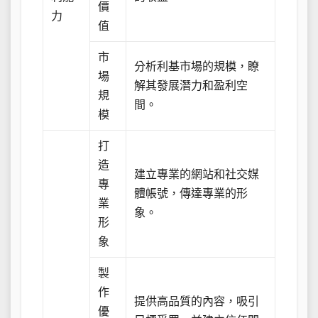
價
力
值
市
分析利基市場的規模，瞭
場
解其發展潛力和盈利空
規
間。
模
打
造
建立專業的網站和社交媒
專
體帳號，傳達專業的形
業
象。
形
象
製
作
提供高品質的內容，吸引
優