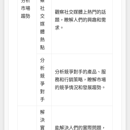
分析
察
市場
社
觀察社交媒體上熱門的話
趨勢
交
題，瞭解人們的興趣和需
媒
求。
體
熱
點
分
析
分析競爭對手的產品、服
競
務和行銷策略，瞭解市場
爭
的競爭情況和發展趨勢。
對
手
解
決
實
能解決人們的實際問題，