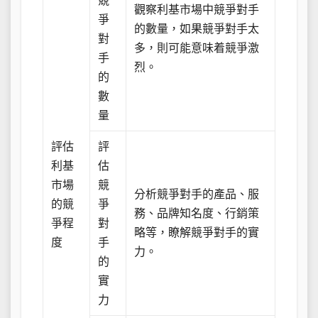
競
觀察利基市場中競爭對手
爭
的數量，如果競爭對手太
對
多，則可能意味着競爭激
手
烈。
的
數
量
評估
評
利基
估
市場
競
分析競爭對手的產品、服
的競
爭
務、品牌知名度、行銷策
爭程
對
略等，瞭解競爭對手的實
度
手
力。
的
實
力