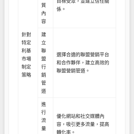
目標受眾，並建立信任關
質
係。
內
容
針對
建
特定
立
利基
聯
選擇合適的聯盟營銷平台
市場
盟
和合作夥伴，建立高效的
制定
行
聯盟營銷管道。
策略
銷
管
道
進
行
優化網站和社交媒體內
流
容，吸引更多流量，提高
量
轉化率。