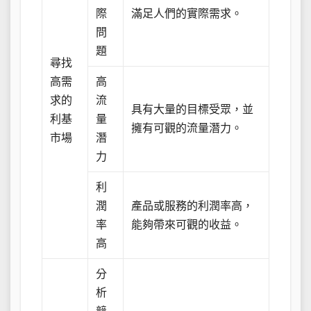
際
滿足人們的實際需求。
問
題
尋找
高需
高
求的
流
具有大量的目標受眾，並
利基
量
擁有可觀的流量潛力。
市場
潛
力
利
潤
產品或服務的利潤率高，
率
能夠帶來可觀的收益。
高
分
析