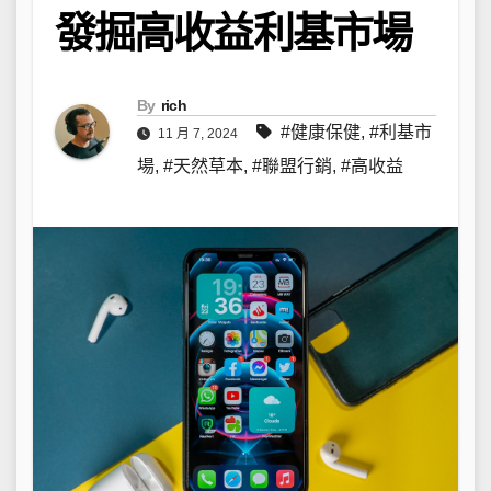
發掘高收益利基市場
By
rich
#健康保健
,
#利基市
11 月 7, 2024
場
,
#天然草本
,
#聯盟行銷
,
#高收益