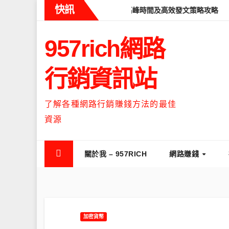
Skip
快訊
eads什麼時候流量最高？流量高峰時間及高效發文策略攻略
如何讓T
to
content
957rich網路
行銷資訊站
了解各種網路行銷賺錢方法的最佳
資源
關於我 – 957RICH
網路賺錢
加密貨幣