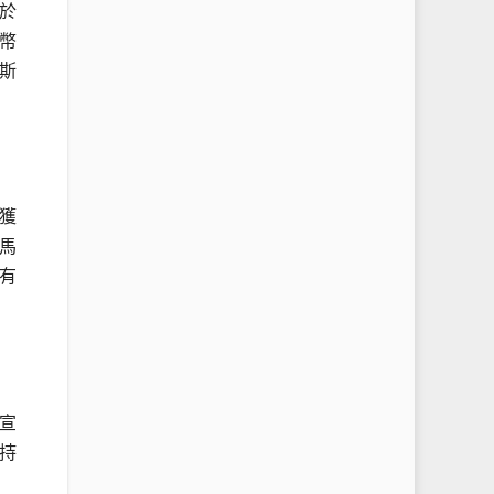
於
幣
斯
獲
馬
有
宣
持