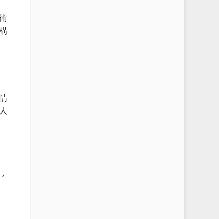
術
構
情
大
，