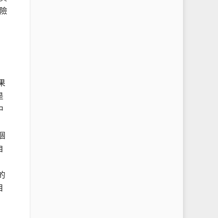
險
果
是
中
個
自
的
目