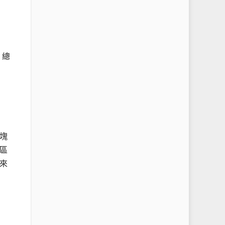
，總
塊
區
來