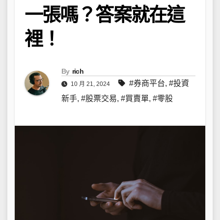
一張嗎？答案就在這
裡！
By
rich
#券商平台
,
#投資
10 月 21, 2024
新手
,
#股票交易
,
#買賣單
,
#零股