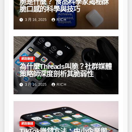
脆是什麼？ 食品科學家揭秘酥
脆口感的科學與技巧
3 月 16, 2025
RICH
網路賺錢
為什麼Threads叫脆？社群媒體
策略師深度剖析其脆弱性
3 月 16, 2025
RICH
網路賺錢
TikTok賺錢方法：中小企業與