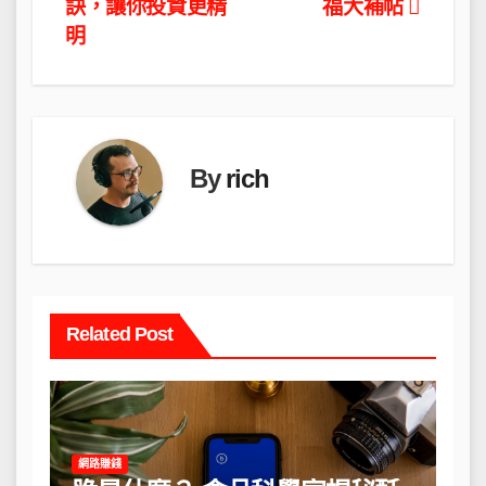
章
訣，讓你投資更精
福大補帖
導
明
覽
By
rich
Related Post
網路賺錢