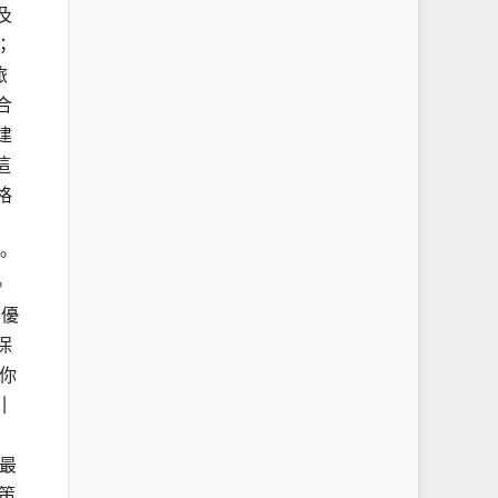
及
；
旅
合
建
這
格
。
。
 優
保
你
引
最
策