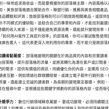
別一味地追求高收益，而是要根據你的部落格主題、內容風格以
例如，美食部落格適合贊助合作、聯盟行銷，推薦與美食相關產品
產品體驗和評測；旅遊部落格則可以行銷旅遊相關產品，或提供
分析不同模式的優缺點，並結合自己的專業和內容，才能找到最適
持續的收入來源。 這不僅能避免資源浪費，還能提升變現效率，
「如何用AI寫作工具提升效率」的部落格，你可以嘗試販售使用
做廣告置入。 這代表更深入地利用你的專業，而不是只是將部落
和讀者黏著度：
部落格變現的關鍵在於高品質的內容和忠實讀者
內容策略，提升部落格的流量，並將其轉化為潛在客戶或訂閱者
的需求，提供有價值的資訊，持續優化你的內容，並運用 SEO
與讀者互動，例如透過社群媒體經營，或建立電子郵件行銷列表，
流量，還能建立忠誠的讀者群，為長期的變現奠定基礎。 例如，
者在搜尋什麼，並根據這些關鍵字規劃你的部落格內容，從而吸
升競爭力：
數位行銷領域瞬息萬變。 要成功變現，必須持續關注
作和行銷上的應用，並將這些最新的趨勢知識融入到你的部落格營運