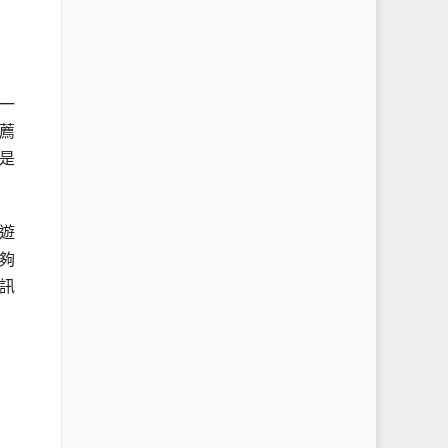
一
薦
是
遊
夠
訊