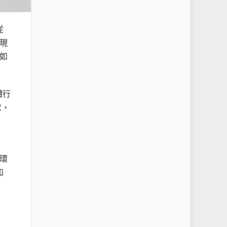
從
現
如
體行
求，
環
和