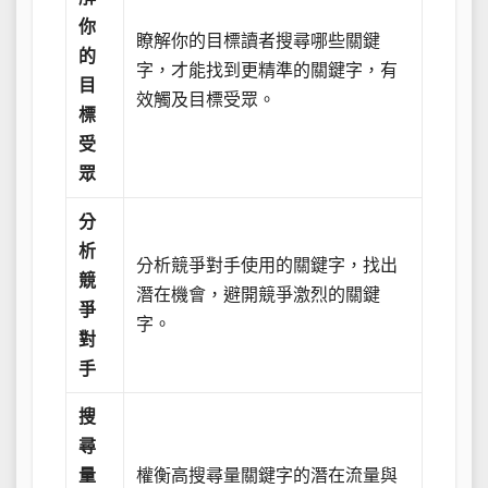
你
瞭解你的目標讀者搜尋哪些關鍵
的
字，才能找到更精準的關鍵字，有
目
效觸及目標受眾。
標
受
眾
分
析
分析競爭對手使用的關鍵字，找出
競
潛在機會，避開競爭激烈的關鍵
爭
字。
對
手
搜
尋
量
權衡高搜尋量關鍵字的潛在流量與