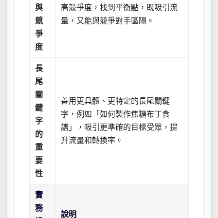
與
高競爭度，找到平衡點，既吸引流
競
量，又能與競爭對手區隔。
爭
度
長
尾
關
善用更具體、更特定的長尾關鍵
鍵
字，例如「如何製作焦糖布丁食
字
譜」，吸引更準確的目標受眾，提
的
升流量和轉換率。
重
要
性
實
務
說明