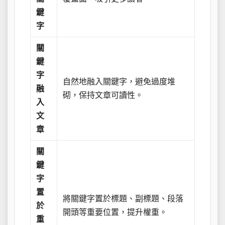
鍵
字
關
鍵
字
自然地融入關鍵字，避免過度堆
融
砌，保持文章可讀性。
入
文
章
關
鍵
字
置
將關鍵字置於標題、副標題、段落
於
開頭等重要位置，提升權重。
重