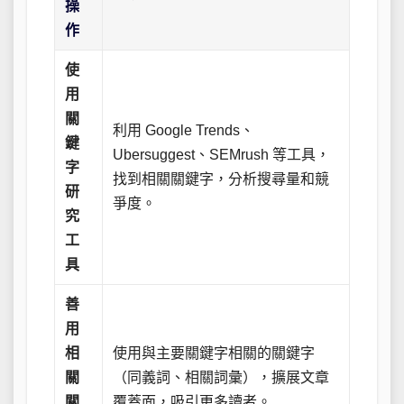
操
作
使
用
關
利用 Google Trends、
鍵
Ubersuggest、SEMrush 等工具，
字
找到相關關鍵字，分析搜尋量和競
研
爭度。
究
工
具
善
用
相
使用與主要關鍵字相關的關鍵字
關
（同義詞、相關詞彙），擴展文章
關
覆蓋面，吸引更多讀者。