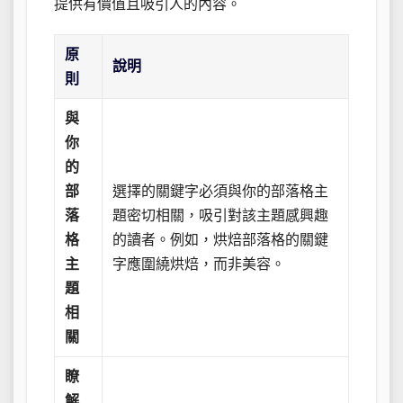
提供有價值且吸引人的內容。
原
說明
則
與
你
的
部
選擇的關鍵字必須與你的部落格主
落
題密切相關，吸引對該主題感興趣
格
的讀者。例如，烘焙部落格的關鍵
主
字應圍繞烘焙，而非美容。
題
相
關
瞭
解