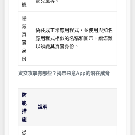
麥克風等。
機
隱
藏
偽裝成正常應用程式，並使用與知名
真
應用程式相似的名稱和圖示，讓您難
實
以辨識其真實身份。
身
份
資安攻擊有哪些？揭示惡意App的潛在威脅
防
範
說明
措
施
從