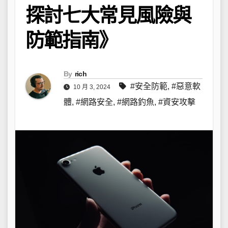
探討七大常見風險與
防範指南》
By
rich
#安全防範
,
#惡意軟
10 月 3, 2024
體
,
#網路安全
,
#網路釣魚
,
#資安攻擊