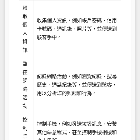
竊
取
收集個人資訊，例如帳戶密碼、信用
個
卡號碼、通訊錄、照片等，並傳送到
人
駭客手中。
資
訊
監
控
記錄網路活動，例如瀏覽紀錄、搜尋
網
歷史、通話紀錄等，並傳送到駭客，
路
用以分析您的興趣和行為。
活
動
控
控制手機，例如發送垃圾訊息、安裝
制
其他惡意程式、甚至控制手機相機和
手