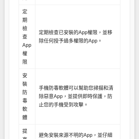
定
期
檢
定期檢查已安裝的App權限，並移
查
除任何授予過多權限的App。
App
權
限
安
裝
手機防毒軟體可以幫助您掃描和清
防
除惡意App，並提供即時保護，防
毒
止您的手機受到攻擊。
軟
體
提
避免安裝來源不明的App，並仔細