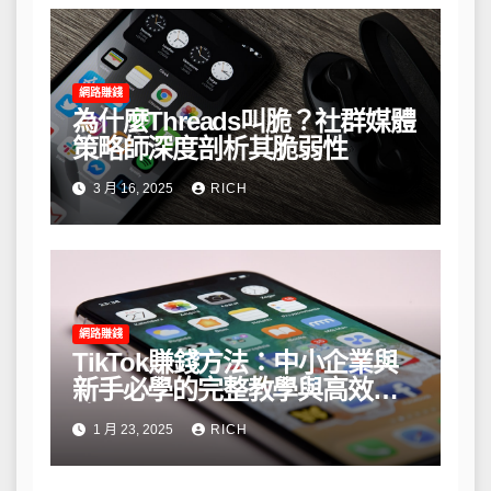
網路賺錢
為什麼Threads叫脆？社群媒體
策略師深度剖析其脆弱性
3 月 16, 2025
RICH
網路賺錢
TikTok賺錢方法：中小企業與
新手必學的完整教學與高效策
略
1 月 23, 2025
RICH