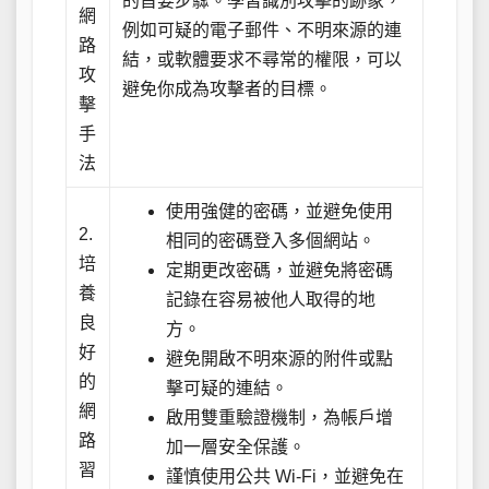
的首要步驟。學習識別攻擊的跡象，
網
例如可疑的電子郵件、不明來源的連
路
結，或軟體要求不尋常的權限，可以
攻
避免你成為攻擊者的目標。
擊
手
法
使用強健的密碼，並避免使用
2.
相同的密碼登入多個網站。
培
定期更改密碼，並避免將密碼
養
記錄在容易被他人取得的地
良
方。
好
避免開啟不明來源的附件或點
的
擊可疑的連結。
網
啟用雙重驗證機制，為帳戶增
路
加一層安全保護。
習
謹慎使用公共 Wi-Fi，並避免在