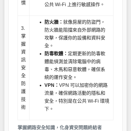
慣
公共 Wi-Fi 上進行敏感操作。
防火牆：
就像房屋的防盜門，
3.
防火牆能阻擋來自外部網路的
掌
攻擊，保護你的設備和資料安
握
全。
資
防毒軟體：
定期更新的防毒軟
訊
體能偵測並清除電腦中的病
安
毒、木馬和惡意軟體，確保系
全
統的運作安全。
防
VPN：
VPN 可以加密你的網路
護
流量，確保網路活動的隱私和
技
安全，特別是在公共 Wi-Fi 環境
術
下。
掌握網路安全知識，化身資安問題終結者