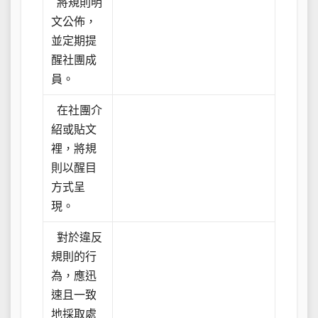
將規則明
文公佈，
並定期提
醒社團成
員。
在社團介
紹或貼文
裡，將規
則以醒目
方式呈
現。
對於違反
規則的行
為，應迅
速且一致
地採取處