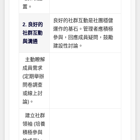
置。
良好的社群互動是社團穩健
2. 良好的
運作的基石。管理者應積極
社群互動
參與，回應成員疑問，鼓勵
與溝通
建設性討論。
主動瞭解
成員需求
(定期舉辦
問卷調查
或線上討
論)。
建立社群
領袖 (培養
積極參與