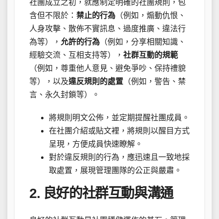
社團成立之初，就應制定明確的社團規則，包
含但不限於：
禁止的行為
（例如，煽動仇恨、
人身攻擊、散佈不實訊息、過度推廣、違法行
為等），
允許的行為
（例如，分享相關知識、
經驗交流、互相支持等），
社群互動的規範
（例如，尊重他人意見、避免爭吵、保持禮貌
等），以及
違反規則的處置
（例如，警告、禁
言、永久封鎖等）。
將規則明文公佈，並定期提醒社團成員。
在社團介紹或貼文裡，將規則以醒目方式
呈現，方便成員快速瞭解。
對於違反規則的行為，應迅速且一致地採
取處置，展現管理團隊的公正與嚴肅。
2. 良好的社群互動與溝通