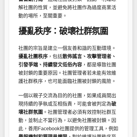
解社團的性質，並避免將社團作為過度商業活
動的場所，至關重要。
擾亂秩序：破壞社群氛圍
社團的宗旨是建立一個友善和諧的互動環境。
擾亂社團秩序
，包括
散佈謠言、攻擊管理者、
引發爭端、持續發文低俗內容
，都是導致社團
被封鎖的重要原因。社團管理者若未能有效維
護社群秩序，也可能面臨社團被封鎖的風險。
一個以親子交流為目的的社團，如果成員間出
現持續的爭執或互相指責，可能會被判定為
破
壞社群氛圍
。社團管理者必須有效控制社群互
動，並制止不當行為，以避免社團被封鎖。因
此，善用Facebook社團提供的管理工具，例如
舉報機制和管理員權限
，對於維護社團秩序至