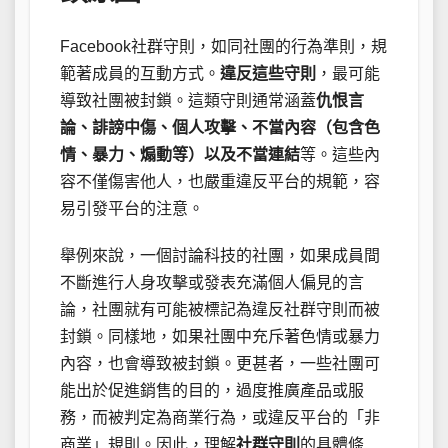
Facebook社群守則，如同社團的行為準則，規
範著成員的互動方式。
違反這些守則
，最可能
導致社團被封鎖。這類守則通常涵蓋
仇恨言
論、誹謗中傷、個人攻擊、不當內容（包含色
情、暴力、煽動等）以及不當連結
等。這些內
容不僅傷害他人，也嚴重違反平台的規範，容
易引發平台的注意。
舉例來說，一個討論科技的社團，如果成員間
不斷進行人身攻擊或發表充滿個人偏見的言
論，社團就有可能被標記為違反社群守則而被
封鎖。同樣地，如果社團中充斥著色情或暴力
內容，也會導致被封鎖。更甚者，一些社團可
能出於促進銷售的目的，過度推廣產品或服
務，而被判定為商業行為，或違反平台的「非
商業」規則。因此，理解
社群守則
的具體條