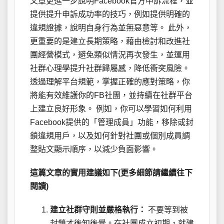
文章更進一步說明Facebook官方申訴流程，並
提供提升申訴成功率的技巧，例如提供明確的
違規證據，說明自身行為並無惡意等。 此外，
更重要的是建立長期策略，藉由檢討和改進社
團經營模式，避免類似情況再次發生，並運用
社群心理學提升社群歸屬感，降低衝突風險。
透過理解平台規範，掌握正確的應對策略，你
將能有效維護你的FB社團，並持續在社群平台
上建立良好形象。 例如，你可以學習如何利用
Facebook提供的「管理成員」功能，移除或封
鎖違規用戶，以及如何針對社團或個別成員調
整貼文顯示順序，以減少負面影響。
這篇文章的實用建議如下(更多細節請繼續往下
閱讀)
建立社群守則並嚴格執行：
不要等到被
封鎖才後知後覺。在社團成立初期，就建