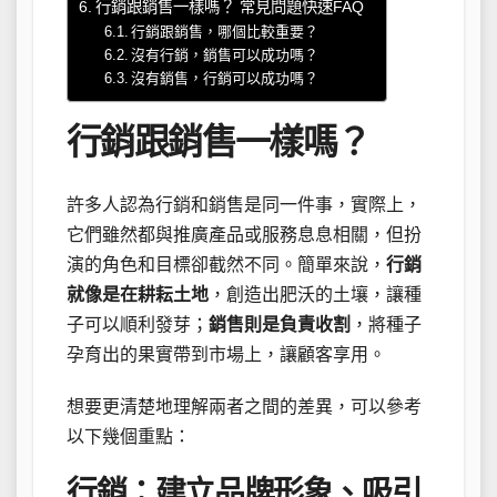
行銷跟銷售一樣嗎？ 常見問題快速FAQ
行銷跟銷售，哪個比較重要？
沒有行銷，銷售可以成功嗎？
沒有銷售，行銷可以成功嗎？
行銷跟銷售一樣嗎？
許多人認為行銷和銷售是同一件事，實際上，
它們雖然都與推廣產品或服務息息相關，但扮
演的角色和目標卻截然不同。簡單來說，
行銷
就像是在耕耘土地
，創造出肥沃的土壤，讓種
子可以順利發芽；
銷售則是負責收割
，將種子
孕育出的果實帶到市場上，讓顧客享用。
想要更清楚地理解兩者之間的差異，可以參考
以下幾個重點：
行銷：建立品牌形象、吸引