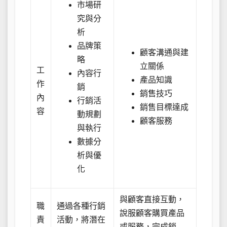
市場研
究與分
析
品牌策
顧客溝通與建
略
立關係
工
內容行
產品知識
作
銷
銷售技巧
內
行銷活
銷售目標達成
容
動規劃
顧客服務
與執行
數據分
析與優
化
與顧客直接互動，
職
通過各種行銷
說服顧客購買產品
責
活動，將潛在
或服務，完成銷