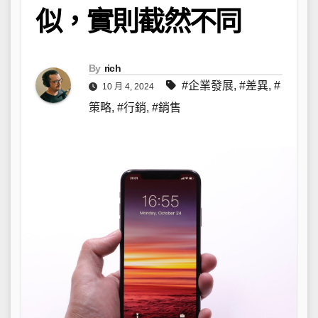
似，實則截然不同
By
rich
#企業發展
,
#差異
,
#
10 月 4, 2024
策略
,
#行銷
,
#銷售