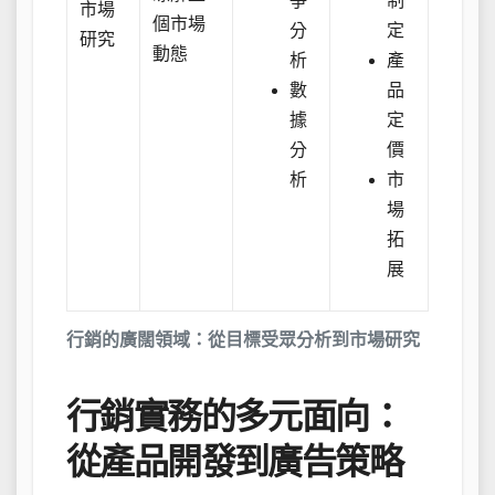
爭
制
市場
個市場
分
定
研究
動態
析
產
數
品
據
定
分
價
析
市
場
拓
展
行銷的廣闊領域：從目標受眾分析到市場研究
行銷實務的多元面向：
從產品開發到廣告策略