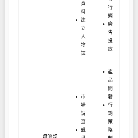
資
行
料
銷
建
廣
立
告
人
投
物
放
誌
產
品
開
市
發
場
行
調
銷
查
策
競
略
瞭解整