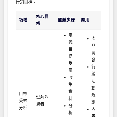
行銷目標。
核心目
領域
關鍵步驟
應用
標
定
產
義
品
目
開
標
發
受
行
眾
銷
收
活
集
動
資
目標
規
理解消
料
受眾
劃
費者
分
分析
內
析
容