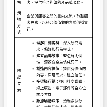
標
客，提供符合期望的產品或服務。
溝
企業與顧客之間的雙向交流，聆聽顧
通
客需求，以符合價值觀的方式傳遞資
方
訊。
式
理解目標客群
：深入研究需
求、偏好和行為模式。
建立品牌故事
：塑造鮮明個
性，讓顧客產生情感認同。
創造內容價值
：提供有價值的
關
內容，滿足需求，建立信任。
鍵
多渠道行銷
：運用社交媒體、
要
線上廣告、電子郵件等全方位
素
觸及客群。
數據驅動決策
：透過數據分