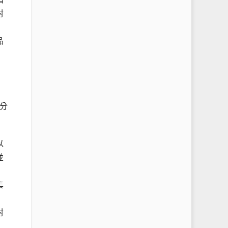
對
品
分
以
並
集
對