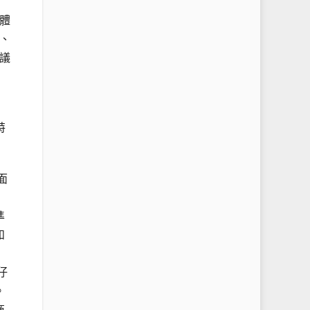
體
、
議
特
面
準
和
仔
。
商