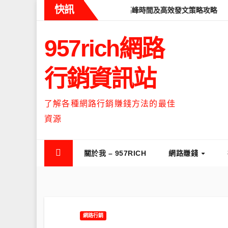
Skip
快訊
ads什麼時候流量最高？流量高峰時間及高效發文策略攻略
如何讓Th
to
content
957rich網路
行銷資訊站
了解各種網路行銷賺錢方法的最佳
資源
關於我 – 957RICH
網路賺錢
網路行銷