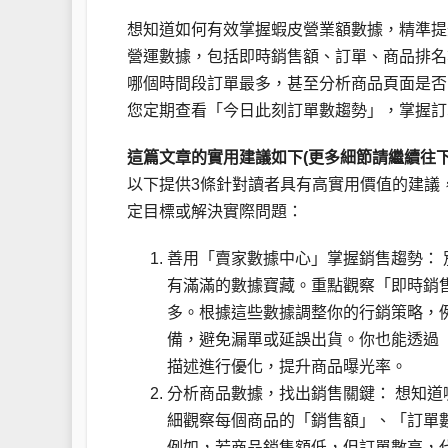
想知道如何有效掌握蝦皮營業額數據，精準提
營運數據，包括即時銷售額、訂單、商品排名
哪個時間段訂單最多，甚至分析商品頁面是否
您定期查看「今日此刻訂單數趨勢」，掌握訂
這篇文章的實用建議如下(更多細節請繼續往下
以下提供3條針對讀者具有高實用價值的建議
定目標或解決實際問題：
善用「賣家數據中心」掌握銷售趨勢：
有滿滿的數據寶藏。重點觀察「即時銷
多。根據這些數據調整你的行銷策略，
備，避免漏單或延誤出貨。你也能透過
描述進行優化，提升商品曝光率。
分析商品數據，找出銷售關鍵： 想知
細觀察每個商品的「銷售額」、「訂單
例如，若商品銷售額低，但訂單數高，