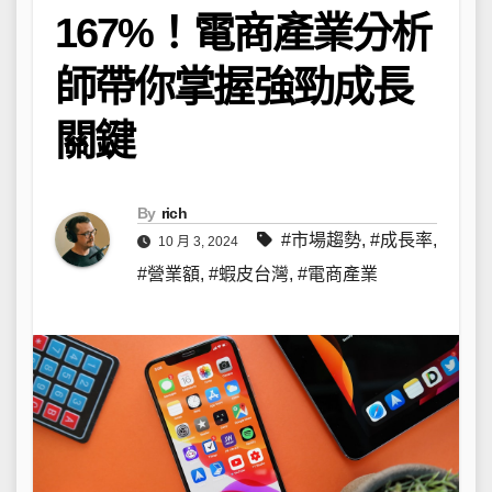
167%！電商產業分析
師帶你掌握強勁成長
關鍵
By
rich
#市場趨勢
,
#成長率
,
10 月 3, 2024
#營業額
,
#蝦皮台灣
,
#電商產業