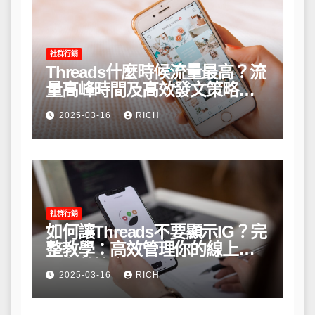
社群行銷
Threads什麼時候流量最高？流
量高峰時間及高效發文策略攻
略
2025-03-16
RICH
社群行銷
如何讓Threads不要顯示IG？完
整教學：高效管理你的線上隱
私與數據安全
2025-03-16
RICH