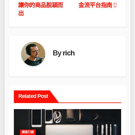
章
讓你的商品脫穎而
金流平台指南
導
出
覽
By
rich
Related Post
網路行銷