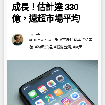
成長！估計達 330
億，遠超市場平均
By
rich
#市場佔有率
,
#營業
10 月 4, 2024
額
,
#物流網絡
,
#蝦皮台灣
,
#電商