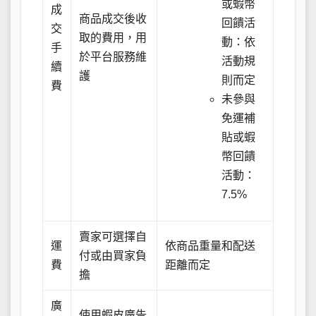
或蝦幣
成
商品成交後收
回饋活
交
取的費用，用
動：依
手
於平台服務維
活動規
續
護
則而定
費
未參與
免運補
貼或蝦
幣回饋
活動：
7.5%
賣家可選擇自
運
依商品重量和配送
付或由買家負
費
距離而定
擔
廣
使用蝦皮廣告