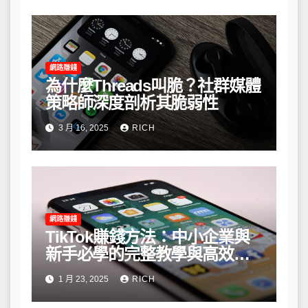
網路賺錢
為什麼Threads叫脆？社群媒體
策略師深度剖析其脆弱性
3 月 16, 2025
RICH
網路賺錢
TikTok賺錢方法：中小企業與
新手必學的完整教學與高效策
略
1 月 23, 2025
RICH