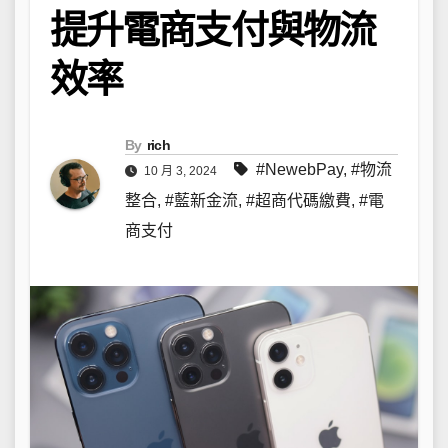
提升電商支付與物流
效率
By
rich
#NewebPay
,
#物流
10 月 3, 2024
整合
,
#藍新金流
,
#超商代碼繳費
,
#電
商支付