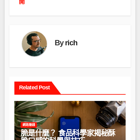
導
開
覽
By
rich
Related Post
網路賺錢
脆是什麼？ 食品科學家揭秘酥