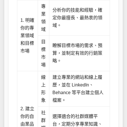
專
分析你的技能和經驗，確
業
定你最擅長、最熱衷的領
1. 明確
領
域。
你的專
域
業領域
目
和目標
瞭解目標市場的需求、預
標
市場
算，並制定有效的行銷策
市
略。
場
線
建立專業的網站和線上履
上
歷，並在 LinkedIn、
形
Behance 等平台建立個人
象
檔案。
2. 建立
社
你的自
選擇適合的社群媒體平
群
由業品
台，定期分享專業知識、