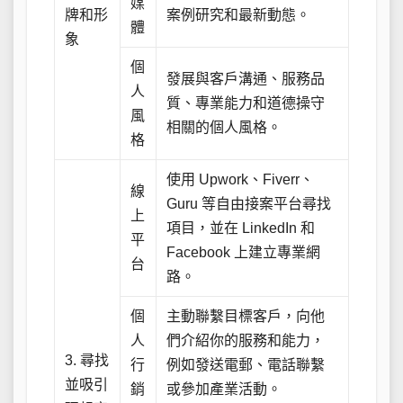
媒
牌和形
案例研究和最新動態。
體
象
個
發展與客戶溝通、服務品
人
質、專業能力和道德操守
風
相關的個人風格。
格
使用 Upwork、Fiverr、
線
Guru 等自由接案平台尋找
上
項目，並在 LinkedIn 和
平
Facebook 上建立專業網
台
路。
個
主動聯繫目標客戶，向他
人
們介紹你的服務和能力，
3. 尋找
行
例如發送電郵、電話聯繫
並吸引
銷
或參加產業活動。