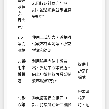
表達
若因違反社群守則被
歉意
鎖，誠懇道歉並承諾遵
(如
守規定。
有需
要)
2.5
使用正式語言，避免粗
語言
俗或不尊重詞語，檢查
風格
拼寫和語法。
3. 善
利用臉書內建申訴表
提供申
用申
格、幫助中心等管道。
訴案件
訴管
線上申訴無效可嘗試聯
編號。
道
繫客服(如有)。
臉書審
4. 耐
避免反覆提交相同申
核需
心等
訴，持續關注郵件和臉
時，耐