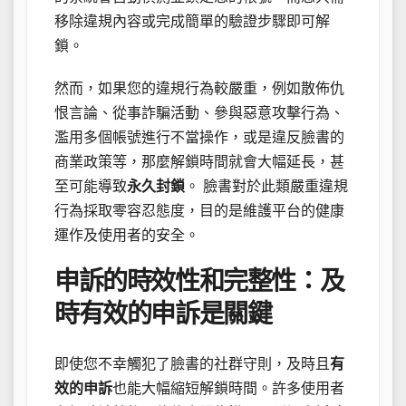
移除違規內容或完成簡單的驗證步驟即可解
鎖。
然而，如果您的違規行為較嚴重，例如散佈仇
恨言論、從事詐騙活動、參與惡意攻擊行為、
濫用多個帳號進行不當操作，或是違反臉書的
商業政策等，那麼解鎖時間就會大幅延長，甚
至可能導致
永久封鎖
。 臉書對於此類嚴重違規
行為採取零容忍態度，目的是維護平台的健康
運作及使用者的安全。
申訴的時效性和完整性：及
時有效的申訴是關鍵
即使您不幸觸犯了臉書的社群守則，及時且
有
效的申訴
也能大幅縮短解鎖時間。許多使用者