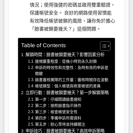
情況；使用強健的密碼並啟用雙重驗證，
保護帳號安全。 良好的網路使用習慣能
有效降低帳號被鎖的風險，讓你免於擔心
「臉書被鎖要幾天？」這個問題。
Table of Contents
解鎖時間：臉書被鎖要幾天？影響因素分析
違規嚴重程度：從幾小時到永久封鎖
申訴的時效性和完整性：及時有效的申訴是
關鍵
臉書審核團隊的工作量：審核時間存在波動
帳號類型：個人帳號與商業帳號的差異
立即行動：臉書被鎖要幾天？第一步解鎖策略
第一步：仔細閱讀臉書通知
第二步：按照臉書指示操作
第三步：檢查帳號安全性
第四步：準備申訴所需資料
第五步：耐心等待並持續關注
申訴技巧：臉書被鎖要幾天？高效申訴策略