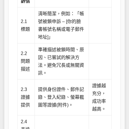
訴信
清晰簡潔，例如：「帳
2.1
號被鎖申訴 – [你的臉
標題
書帳號名稱或電子郵件
地址]」
準確描述被鎖時間、原
2.2
因、已嘗試的解決方
問題
法。避免冗長或無關資
描述
訊。
證據越
2.3
提供身份證件、郵件記
充分，
證據
錄、登入紀錄、螢幕截
成功率
提供
圖等證據(附件)。
越高。
2.4