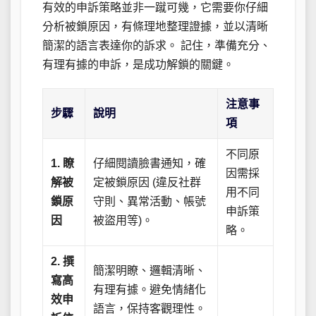
有效的申訴策略並非一蹴可幾，它需要你仔細
分析被鎖原因，有條理地整理證據，並以清晰
簡潔的語言表達你的訴求。 記住，準備充分、
有理有據的申訴，是成功解鎖的關鍵。
注意事
步驟
說明
項
不同原
1. 瞭
仔細閱讀臉書通知，確
因需採
解被
定被鎖原因 (違反社群
用不同
鎖原
守則、異常活動、帳號
申訴策
因
被盜用等)。
略。
2. 撰
簡潔明瞭、邏輯清晰、
寫高
有理有據。避免情緒化
效申
語言，保持客觀理性。