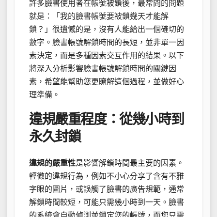
許多臉書使用者在帳號被鎖後，最常問的問題
就是：「我的臉書帳號要被鎖幾天才能解
鎖？」很遺憾的是，沒有人能給出一個確切的
數字。臉書帳號解鎖時間的長短，並非單一因
素決定，而是多種因素交互作用的結果。以下
將深入分析影響臉書帳號解鎖時間的關鍵因
素，希望能幫助您更瞭解這個過程，並做好心
理準備。
違規嚴重程度：從幾小時到
永久封鎖
違規的嚴重性
是影響解鎖時間最主要的因素。
輕微的違規行為，例如不小心分享了含有不雅
字眼的圖片，或誤觸了臉書的廣告規範，通常
解鎖時間較短，可能只需幾小時到一天。臉書
的系統會自動偵測並鎖定您的帳號，而您只需