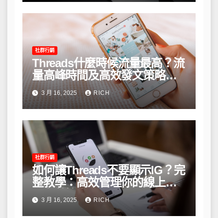
社群行銷
Threads什麼時候流量最高？流
量高峰時間及高效發文策略攻
略
3 月 16, 2025
RICH
社群行銷
如何讓Threads不要顯示IG？完
整教學：高效管理你的線上隱
私與數據安全
3 月 16, 2025
RICH