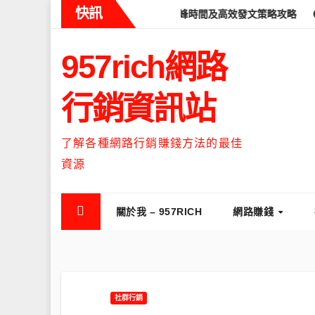
Skip
快訊
eads什麼時候流量最高？流量高峰時間及高效發文策略攻略
如何讓
to
content
957rich網路
行銷資訊站
了解各種網路行銷賺錢方法的最佳
資源
關於我 – 957RICH
網路賺錢
社群行銷