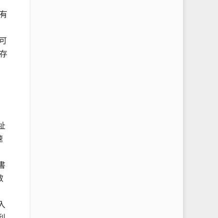
有
，可
存
址
速
書
效
入
利