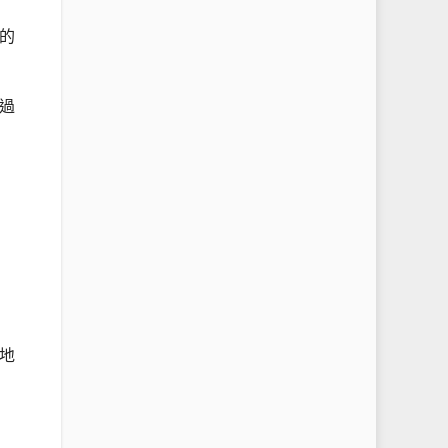
的
過
地