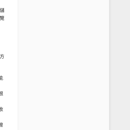
儲
覽
方
能
根
收
曾