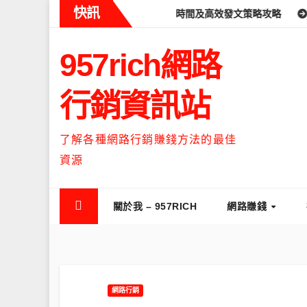
Skip
快訊
s什麼時候流量最高？流量高峰時間及高效發文策略攻略
如何讓Thre
to
content
957rich網路
行銷資訊站
了解各種網路行銷賺錢方法的最佳
資源
關於我 – 957RICH
網路賺錢
網路行銷