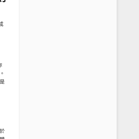
成
你
。
是
於