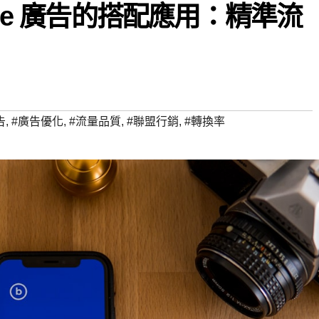
gle 廣告的搭配應用：精準流
告
,
#廣告優化
,
#流量品質
,
#聯盟行銷
,
#轉換率