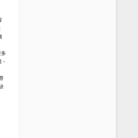
解
產
廣
更多
題、
帶
缺