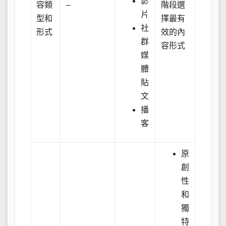
影
容類
–
階段選
片
型和
擇最有
社
形式
效的內
群
容形式
媒
體
貼
文
播
客
原
創
性
和
獨
特