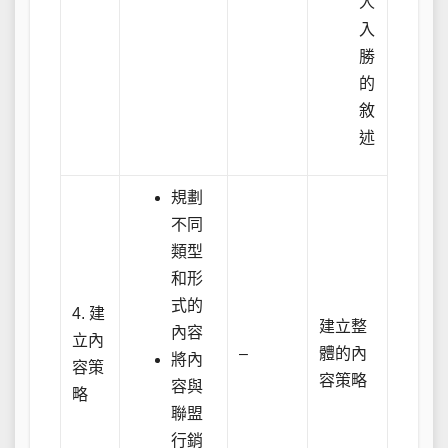
人
入
勝
的
敘
述
規劃
不同
類型
和形
式的
4. 建
建立整
內容
立內
–
體的內
將內
容策
容策略
容與
略
聯盟
行銷