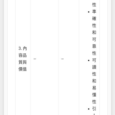
性
準
確
性
和
可
靠
3. 內
性
容品
–
–
可
質與
讀
價值
性
和
易
懂
性
引