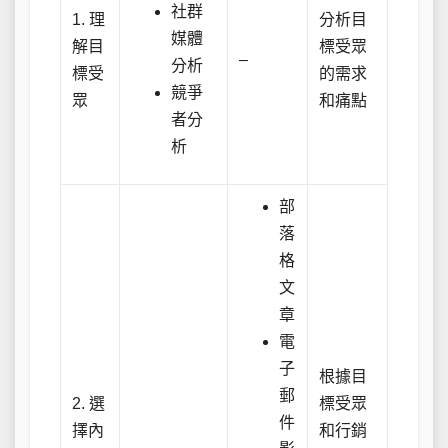
社群
1. 理
分析目
媒體
解目
標受眾
–
分析
標受
的需求
競爭
眾
和痛點
者分
析
部
落
格
文
章
電
子
根據目
郵
2. 選
標受眾
件
擇內
和行銷