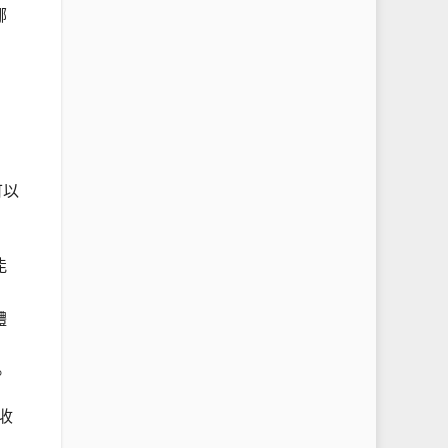
哪
可以
能
體
。
收