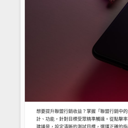
想要提升聯盟行銷收益？掌握「聯盟行銷中的 
計、功能，針對目標受眾精準觸達。從點擊率、
建議是，設定清晰的測試目標，選擇正確的指