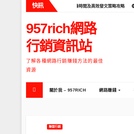
Skip
快訊
ads什麼時候流量最高？流量高峰時間及高效發文策略攻略
如何讓Th
to
content
957rich網路
行銷資訊站
了解各種網路行銷賺錢方法的最佳
資源
關於我 – 957RICH
網路賺錢
聯盟行銷