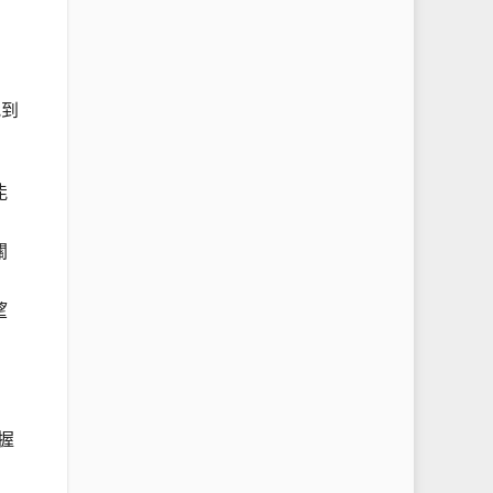
找到
能
關
望
握