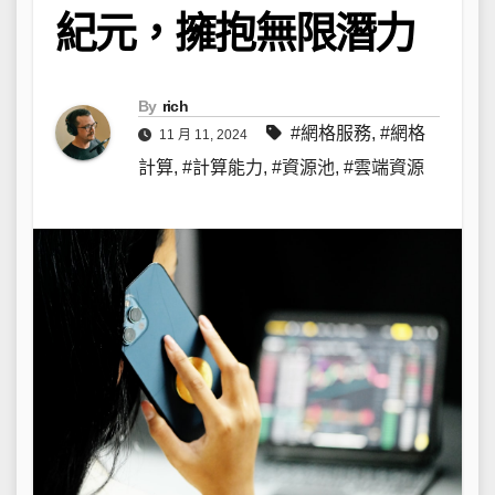
紀元，擁抱無限潛力
By
rich
#網格服務
,
#網格
11 月 11, 2024
計算
,
#計算能力
,
#資源池
,
#雲端資源