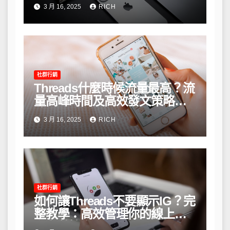
3 月 16, 2025
RICH
社群行銷
Threads什麼時候流量最高？流
量高峰時間及高效發文策略攻
略
3 月 16, 2025
RICH
社群行銷
如何讓Threads不要顯示IG？完
整教學：高效管理你的線上隱
私與數據安全