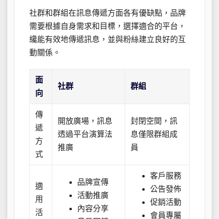
社群和群組在訊息傳遞方面各有優缺點，品牌
需要根據自身需求和目標，選擇適合的平台，
纔能有效地傳遞訊息，並與粉絲建立良好的互
動關係。
面
社群
群組
向
傳
開放廣場，訊息
封閉空間，訊
遞
透過平台演算法
息僅限群組成
方
推廣
員
式
客戶服務
品牌宣傳
適
公告發佈
活動推廣
用
促銷活動
內容分享
活
會員專屬