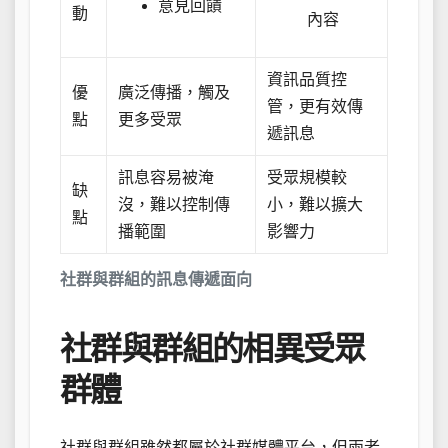
意見回饋
動
內容
資訊品質控
優
廣泛傳播，觸及
管，更有效傳
點
更多受眾
遞訊息
訊息容易被淹
受眾規模較
缺
沒，難以控制傳
小，難以擴大
點
播範圍
影響力
社群與群組的訊息傳遞面向
社群與群組的相異受眾
群體
社群與群組雖然都屬於社群媒體平台，但兩者