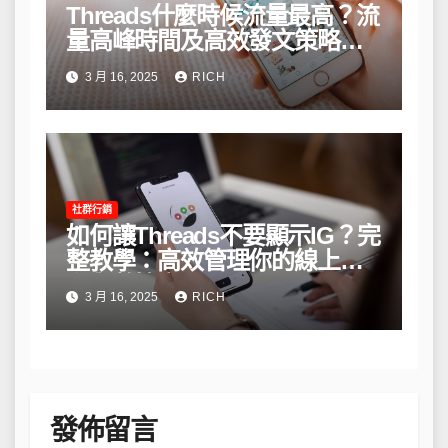
Threads什麼時候流量最高？流
量高峰時間及高效發文策略攻
略
3 月 16, 2025
RICH
社群行銷
如何讓Threads不要顯示IG？完
整教學：高效管理你的線上隱
私與數據安全
3 月 16, 2025
RICH
發佈留言