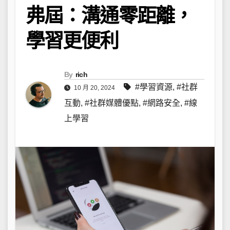
弗屆：溝通零距離，
學習更便利
By
rich
#學習資源
,
#社群
10 月 20, 2024
互動
,
#社群媒體優點
,
#網路安全
,
#線
上學習