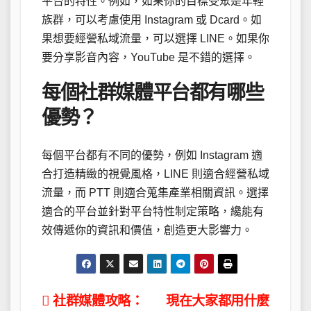
平台的特性。例如，如果你的目標受眾是年輕
族群，可以考慮使用 Instagram 或 Dcard。如
果想要經營私域流量，可以選擇 LINE。如果你
要分享影音內容，YouTube 是不錯的選擇。
每個社群媒體平台都有哪些
優勢？
每個平台都有不同的優勢，例如 Instagram 適
合打造精緻的視覺風格，LINE 則適合經營私域
流量，而 PTT 則適合蒐集產業相關資訊。選擇
適合的平台並針對平台特性制定策略，纔能有
效傳遞你的資訊和價值，創造更大影響力。
文
社群媒體攻略：
現在大家都用什麼