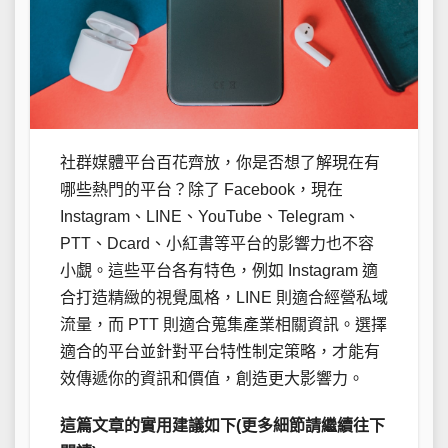
社群媒體平台百花齊放，你是否想了解現在有
哪些熱門的平台？除了 Facebook，現在
Instagram、LINE、YouTube、Telegram、
PTT、Dcard、小紅書等平台的影響力也不容
小覷。這些平台各有特色，例如 Instagram 適
合打造精緻的視覺風格，LINE 則適合經營私域
流量，而 PTT 則適合蒐集產業相關資訊。選擇
適合的平台並針對平台特性制定策略，才能有
效傳遞你的資訊和價值，創造更大影響力。
這篇文章的實用建議如下(更多細節請繼續往下