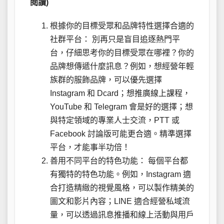
閱讀)
根據你的目標受眾和品牌特性選擇合適的
社群平台： 別再只是盲目追逐熱門平
台，仔細思考你的目標受眾在哪裡？你的
品牌想傳遞什麼訊息？例如，想經營年輕
族群的服飾品牌，可以優先選擇
Instagram 和 Dcard；想推廣線上課程，
YouTube 和 Telegram 會是好的選擇；想
與特定領域的專業人士交流，PTT 或
Facebook 討論版可能更合適。精準選擇
平台，才能事半功倍！
善用不同平台的特色功能： 每個平台都
有獨特的特色功能。例如，Instagram 適
合打造精緻的視覺風格，可以製作精美的
圖文和影片內容；LINE 適合經營私域流
量，可以透過訊息推播和線上活動與用戶