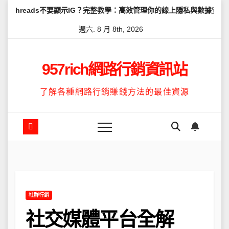
Skip
不要顯示IG？完整教學：高效管理你的線上隱私與數據安全
怎麼讓Th
to
週六. 8 月 8th, 2026
content
957rich網路行銷資訊站
了解各種網路行銷賺錢方法的最佳資源
社群行銷
社交媒體平台全解