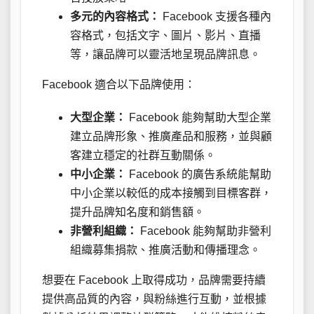
多元的內容格式：
Facebook 支援各種內
容格式，包括文字、圖片、影片、直播
等，讓品牌可以靈活地呈現品牌訊息。
Facebook 適合以下品牌使用：
大型企業：
Facebook 能夠幫助大型企業
建立品牌形象、推廣產品和服務，並與顧
客建立穩定的社群互動關係。
中小企業：
Facebook 的廣告系統能幫助
中小企業以較低的成本接觸到目標客群，
提升品牌知名度和銷售額。
非營利組織：
Facebook 能夠幫助非營利
組織募集捐款、推廣活動和傳播理念。
想要在 Facebook 上取得成功，品牌需要持續
提供高品質的內容，與粉絲進行互動，並根據