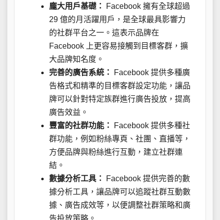
龐大用戶基礎：
Facebook 擁有全球超過
29 億的月活躍用戶，是全球最具影響力
的社群平台之一。這表示品牌在
Facebook 上更容易接觸到目標客群，擴
大品牌知名度。
完善的廣告系統：
Facebook 提供多種廣
告格式和精準的目標客群設定功能，讓品
牌可以針對特定族群進行廣告投放，提高
廣告效益。
豐富的社群功能：
Facebook 提供多種社
群功能，例如粉絲專頁、社團、直播等，
方便品牌與粉絲進行互動，建立社群連
結。
數據分析工具：
Facebook 提供完善的數
據分析工具，讓品牌可以追蹤社群互動數
據、廣告成效等，以便調整社群策略和廣
告投放策略。