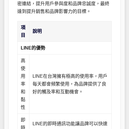
密連結，提升用戶參與度和品牌忠誠度，最終
達到提升銷售和品牌影響力的目標。
項
說明
目
LINE的優勢
高
使
用
LINE在台灣擁有極高的使用率，用戶
率
每天都會頻繁使用，為品牌提供了良
和
好的觸及率和互動機會。
黏
性
即
LINE的即時通訊功能讓品牌可以快速
時