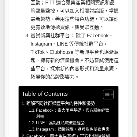
互動；PTT 適合蒐集產業相關資訊和品
牌聲量監控，可以加入相關討論版，掌握
最新趨勢。善用這些特色功能，可以讓你
更有效地傳遞資訊，與受眾互動。
嘗試新興社群平台： 除了 Facebook、
Instagram、LINE 等傳統社群平台，
TikTok、Clubhouse 等新興平台也逐漸崛
起，擁有新的流量機會。不妨嘗試使用這
些平台，探索新的內容形式和流量來源，
拓展你的品牌影響力。
Table of Contents
瞭解不同社群媒體平台的特性和優勢
Facebook：龐大用戶基礎，官方粉絲經營
利器
LINE：高黏性私域流量經營
Instagram：精緻視覺，品牌形象塑造專家
Facebook：龐大用戶基礎，官方粉絲經營利