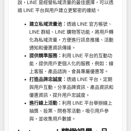
說，LINE 是經營私域流量的最佳選擇，可以透
過 LINE 平台與用戶建立更緊密的連結。
建立私域流量池：
透過 LINE 官方帳號、
LINE 群組、LINE 購物等功能，將用戶轉
化為私域流量，方便進行訊息推播、活動
通知和優惠資訊傳達。
提供精準服務：
利用 LINE 平台的互動功
能，提供用戶更個人化的服務，例如：線
上客服、產品諮詢、會員專屬優惠等。
打造品牌忠誠度：
透過 LINE 平台，定期
與用戶互動，分享品牌資訊、產品資訊和
優惠資訊，提升用戶忠誠度。
進行線上活動：
利用 LINE 平台舉辦線上
抽獎、投票、問卷等活動，吸引用戶參
與，並收集用戶數據。