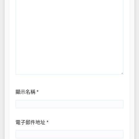
顯示名稱
*
電子郵件地址
*