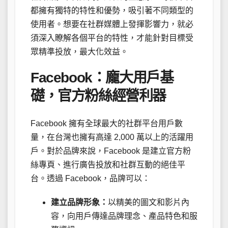
都擁有獨特的特性和優勢，吸引著不同類型的
使用者。想要在社群媒體上發揮影響力，就必
須深入瞭解各個平台的特性，才能針對目標受
眾精準投放，最大化效益。
Facebook：龐大用戶基
礎，官方粉絲經營利器
Facebook 擁有全球最大的社群平台用戶數
量，在台灣也擁有高達 2,000 萬以上的活躍用
戶。對於品牌來說，Facebook 是建立官方粉
絲專頁、進行廣告投放和社群互動的絕佳平
台。透過 Facebook，品牌可以：
建立品牌形象：
以精美的圖文和影片內
容，向用戶傳達品牌理念、產品特色和服