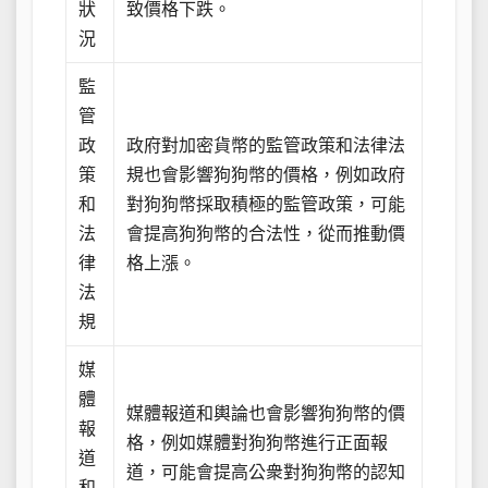
狀
致價格下跌。
況
監
管
政
政府對加密貨幣的監管政策和法律法
策
規也會影響狗狗幣的價格，例如政府
和
對狗狗幣採取積極的監管政策，可能
法
會提高狗狗幣的合法性，從而推動價
律
格上漲。
法
規
媒
體
媒體報道和輿論也會影響狗狗幣的價
報
格，例如媒體對狗狗幣進行正面報
道
道，可能會提高公衆對狗狗幣的認知
和