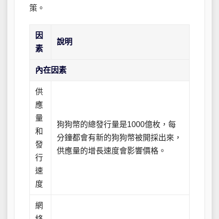
策。
因
說明
素
內在因素
供
應
量
狗狗幣的總發行量是1000億枚，每
和
分鐘都會有新的狗狗幣被開採出來，
發
供應量的增長速度會影響價格。
行
速
度
網
絡