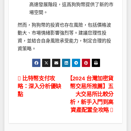
高速發展階段，這爲狗狗幣提供了新的市
場空間。
然而，狗狗幣的投資也存在風險，包括價格波
動大、市場情緒影響強烈等。建議您理性投
資，並結合自身風險承受能力，制定合理的投
資策略。
文
比特幣支付攻
【2024 台灣加密貨
略：深入分析優缺
幣交易所推薦】五
章
點
大交易所比較分
導
析，新手入門到高
資產配置全攻略
覽